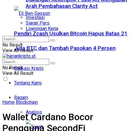
Arah Pembahasan Clarity Act
Investasi
Siaran Pers
Lowongan Kerja
Pendiri Zcash Usulkan Bitcoin Hapus Batas 21
No Result
Juta BTC dan Tambah Pasokan 4 Persen
View All Result
No Result
Edukasi Kripto
View All Result
Tentang Kami
Ragam
Home
Blockchain
Analisis
Wallet Cardano Bocor
Pengguna SecondFi