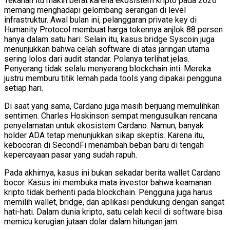
Tekanan itu makin berat karena ekosistem kripto pada 2026
memang menghadapi gelombang serangan di level
infrastruktur. Awal bulan ini, pelanggaran private key di
Humanity Protocol membuat harga tokennya anjlok 88 persen
hanya dalam satu hari. Selain itu, kasus bridge Syscoin juga
menunjukkan bahwa celah software di atas jaringan utama
sering lolos dari audit standar. Polanya terlihat jelas.
Penyerang tidak selalu menyerang blockchain inti. Mereka
justru memburu titik lemah pada tools yang dipakai pengguna
setiap hari.
Di saat yang sama, Cardano juga masih berjuang memulihkan
sentimen. Charles Hoskinson sempat mengusulkan rencana
penyelamatan untuk ekosistem Cardano. Namun, banyak
holder ADA tetap menunjukkan sikap skeptis. Karena itu,
kebocoran di SecondFi menambah beban baru di tengah
kepercayaan pasar yang sudah rapuh.
Pada akhirnya, kasus ini bukan sekadar berita wallet Cardano
bocor. Kasus ini membuka mata investor bahwa keamanan
kripto tidak berhenti pada blockchain. Pengguna juga harus
memilih wallet, bridge, dan aplikasi pendukung dengan sangat
hati-hati. Dalam dunia kripto, satu celah kecil di software bisa
memicu kerugian jutaan dolar dalam hitungan jam.