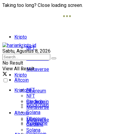
Taking too long? Close loading screen.
Kripto
NFT
Sabtu, Agustus 8, 2026
Blockchain
No Result
View All Result
Metaverse
Kripto
Altcoin
NFT
Kripto
Ethereum
NFT
Cardano
Blockchain
Blockchain
Metaverse
Solana
Altcoin
Ethereum
Metaverse
Avalanche
Cardano
Solana
Dogecoin