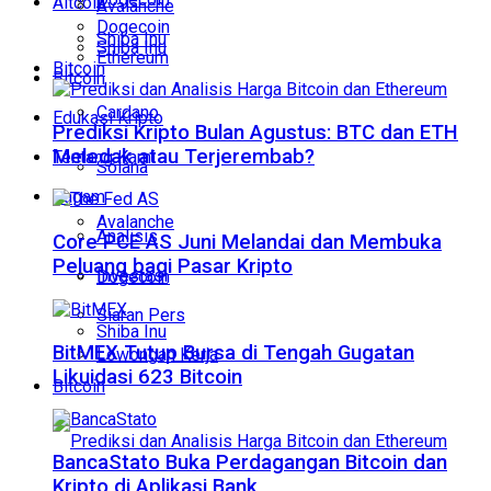
Altcoin
Avalanche
Dogecoin
Shiba Inu
Shiba Inu
Ethereum
Bitcoin
Bitcoin
Cardano
Edukasi Kripto
Prediksi Kripto Bulan Agustus: BTC dan ETH
Meledak atau Terjerembab?
Tentang Kami
Solana
Ragam
Avalanche
Analisis
Core PCE AS Juni Melandai dan Membuka
Peluang bagi Pasar Kripto
Investasi
Dogecoin
Siaran Pers
Shiba Inu
BitMEX Tutup Bursa di Tengah Gugatan
Lowongan Kerja
Likuidasi 623 Bitcoin
Bitcoin
BancaStato Buka Perdagangan Bitcoin dan
Kripto di Aplikasi Bank