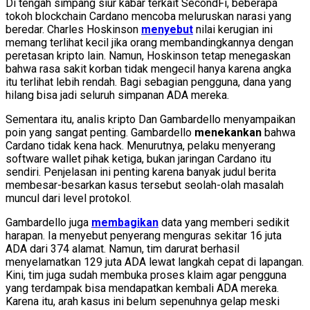
Di tengah simpang siur kabar terkait SecondFi, beberapa
tokoh blockchain Cardano mencoba meluruskan narasi yang
beredar. Charles Hoskinson
menyebut
nilai kerugian ini
memang terlihat kecil jika orang membandingkannya dengan
peretasan kripto lain. Namun, Hoskinson tetap menegaskan
bahwa rasa sakit korban tidak mengecil hanya karena angka
itu terlihat lebih rendah. Bagi sebagian pengguna, dana yang
hilang bisa jadi seluruh simpanan ADA mereka.
Sementara itu, analis kripto Dan Gambardello menyampaikan
poin yang sangat penting. Gambardello
menekankan
bahwa
Cardano tidak kena hack. Menurutnya, pelaku menyerang
software wallet pihak ketiga, bukan jaringan Cardano itu
sendiri. Penjelasan ini penting karena banyak judul berita
membesar-besarkan kasus tersebut seolah-olah masalah
muncul dari level protokol.
Gambardello juga
membagikan
data yang memberi sedikit
harapan. Ia menyebut penyerang menguras sekitar 16 juta
ADA dari 374 alamat. Namun, tim darurat berhasil
menyelamatkan 129 juta ADA lewat langkah cepat di lapangan.
Kini, tim juga sudah membuka proses klaim agar pengguna
yang terdampak bisa mendapatkan kembali ADA mereka.
Karena itu, arah kasus ini belum sepenuhnya gelap meski