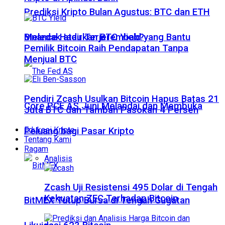
Prediksi Kripto Bulan Agustus: BTC dan ETH
Meledak atau Terjerembab?
Binance Hadirkan BTC Yield yang Bantu
Pemilik Bitcoin Raih Pendapatan Tanpa
Menjual BTC
Pendiri Zcash Usulkan Bitcoin Hapus Batas 21
Core PCE AS Juni Melandai dan Membuka
Juta BTC dan Tambah Pasokan 4 Persen
Edukasi Kripto
Peluang bagi Pasar Kripto
Tentang Kami
Ragam
Analisis
Zcash Uji Resistensi 495 Dolar di Tengah
Kekuatan ZEC Terhadap Bitcoin
BitMEX Tutup Bursa di Tengah Gugatan