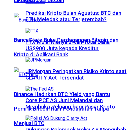
Likuidasi 623 Bitcoin
Prediksi Kripto Bulan Agustus: BTC dan
ETH Meledak atau Terjerembab?
BancaStato Buka Perdagangan Bitcoin dan
FTX Mulai Menyalurkan Total Dana
US$900 Juta kepada Kreditur
Kripto di Aplikasi Bank
JPMorgan Peringatkan Risiko Kripto saat
CLARITY Act Tersendat
Binance Hadirkan BTC Yield yang Bantu
Core PCE AS Juni Melandai dan
Membuka Peluang bagi Pasar Kripto
Pemilik Bitcoin Raih Pendapatan Tanpa
Menjual BTC
Dukungan Kelompok Polisi AS Mengubah