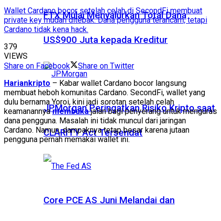
Wallet Cardano bocor setelah celah di SecondFi membuat
FTX Mulai Menyalurkan Total Dana
private key mudah ditebak. Dana pengguna terancam, tetapi
Cardano tidak kena hack.
US$900 Juta kepada Kreditur
379
VIEWS
Share on Facebook
Share on Twitter
Hariankripto
– Kabar wallet Cardano bocor langsung
membuat heboh komunitas Cardano. SecondFi, wallet yang
dulu bernama Yoroi, kini jadi sorotan setelah celah
JPMorgan Peringatkan Risiko Kripto saat
keamanannya
membuka
jalan bagi penyerang untuk menguras
dana pengguna. Masalah ini tidak muncul dari jaringan
Cardano. Namun, dampaknya tetap besar karena jutaan
CLARITY Act Tersendat
pengguna pernah memakai wallet ini.
Core PCE AS Juni Melandai dan