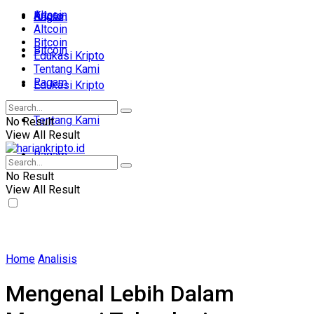
Altcoin
Kripto
Ragam
Altcoin
Bitcoin
Bitcoin
Edukasi Kripto
Tentang Kami
Ragam
Edukasi Kripto
Tentang Kami
No Result
View All Result
Ragam
No Result
View All Result
Home
Analisis
Mengenal Lebih Dalam