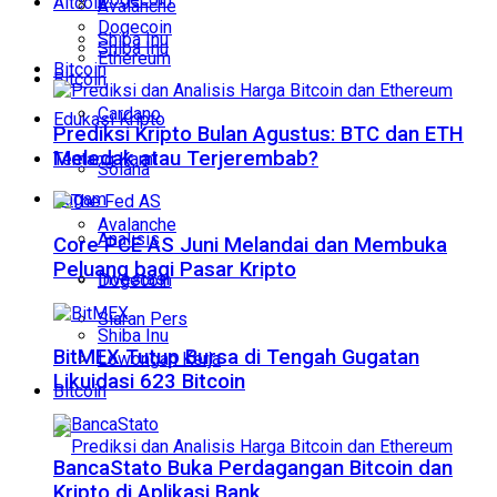
Altcoin
Avalanche
Dogecoin
Shiba Inu
Shiba Inu
Ethereum
Bitcoin
Bitcoin
Cardano
Edukasi Kripto
Prediksi Kripto Bulan Agustus: BTC dan ETH
Meledak atau Terjerembab?
Tentang Kami
Solana
Ragam
Avalanche
Analisis
Core PCE AS Juni Melandai dan Membuka
Peluang bagi Pasar Kripto
Investasi
Dogecoin
Siaran Pers
Shiba Inu
BitMEX Tutup Bursa di Tengah Gugatan
Lowongan Kerja
Likuidasi 623 Bitcoin
Bitcoin
BancaStato Buka Perdagangan Bitcoin dan
Kripto di Aplikasi Bank