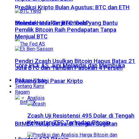
Prediksi Kripto Bulan Agustus: BTC dan ETH
Meledak atau Terjerembab?
Binance Hadirkan BTC Yield yang Bantu
Pemilik Bitcoin Raih Pendapatan Tanpa
Menjual BTC
Pendiri Zcash Usulkan Bitcoin Hapus Batas 21
Core PCE AS Juni Melandai dan Membuka
Juta BTC dan Tambah Pasokan 4 Persen
Edukasi Kripto
Peluang bagi Pasar Kripto
Tentang Kami
Ragam
Analisis
Zcash Uji Resistensi 495 Dolar di Tengah
Kekuatan ZEC Terhadap Bitcoin
BitMEX Tutup Bursa di Tengah Gugatan