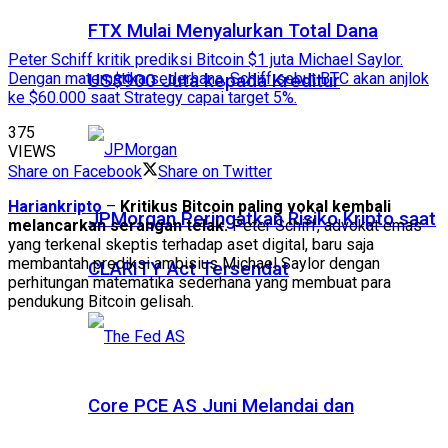
FTX Mulai Menyalurkan Total Dana
Peter Schiff kritik prediksi Bitcoin $1 juta Michael Saylor.
Dengan matematika sederhana, Schiff sebut BTC akan anjlok
US$900 Juta kepada Kreditur
ke $60.000 saat Strategy capai target 5%.
375
VIEWS
Share on Facebook
Share on Twitter
Hariankripto
–
Kritikus Bitcoin paling vokal kembali
JPMorgan Peringatkan Risiko Kripto saat
melancarkan serangan telak.
Peter Schiff, advokat emas
yang terkenal skeptis terhadap aset digital, baru saja
membantah prediksi ambisius Michael Saylor dengan
CLARITY Act Tersendat
perhitungan matematika sederhana yang membuat para
pendukung Bitcoin gelisah.
Core PCE AS Juni Melandai dan