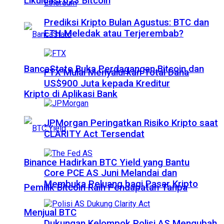
Likuidasi 623 Bitcoin
Prediksi Kripto Bulan Agustus: BTC dan
ETH Meledak atau Terjerembab?
BancaStato Buka Perdagangan Bitcoin dan
FTX Mulai Menyalurkan Total Dana
US$900 Juta kepada Kreditur
Kripto di Aplikasi Bank
JPMorgan Peringatkan Risiko Kripto saat
CLARITY Act Tersendat
Binance Hadirkan BTC Yield yang Bantu
Core PCE AS Juni Melandai dan
Membuka Peluang bagi Pasar Kripto
Pemilik Bitcoin Raih Pendapatan Tanpa
Menjual BTC
Dukungan Kelompok Polisi AS Mengubah