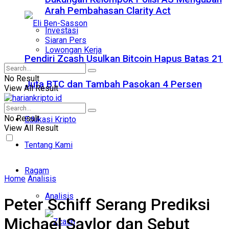
Arah Pembahasan Clarity Act
Investasi
Siaran Pers
Lowongan Kerja
Pendiri Zcash Usulkan Bitcoin Hapus Batas 21
No Result
Juta BTC dan Tambah Pasokan 4 Persen
View All Result
No Result
Edukasi Kripto
View All Result
Tentang Kami
Ragam
Home
Analisis
Analisis
Peter Schiff Serang Prediksi
Michael Saylor dan Sebut