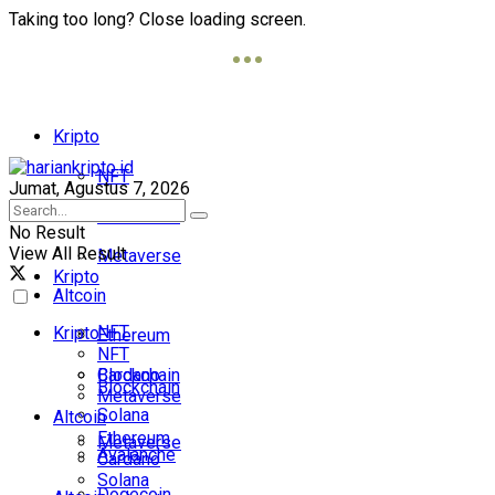
Taking too long? Close loading screen.
Kripto
NFT
Jumat, Agustus 7, 2026
Blockchain
No Result
View All Result
Metaverse
Kripto
Altcoin
NFT
Kripto
Ethereum
NFT
Cardano
Blockchain
Blockchain
Metaverse
Solana
Altcoin
Ethereum
Metaverse
Avalanche
Cardano
Solana
Dogecoin