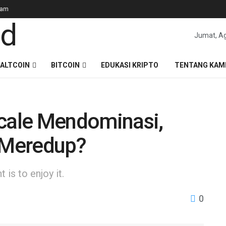
gam
Jumat, Ag
ALTCOIN
BITCOIN
EDUKASI KRIPTO
TENTANG KAM
scale Mendominasi,
F Meredup?
is to enjoy it.
0