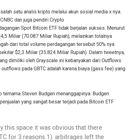
salah satu analis kripto melalui akun sosial media x nya.
CNBC dan juga pendiri Crypto
agangan Spot Bitcoin ETF tidak berjalan sukses. Menurut
5 Miliar (70.087 Miliar Rupiah), melainkan totalnya
engah dari total volume perdagangan tersebut 50% nya
 sekitar $2,3 Miliar (35.824 Miliar Rupiah). Dalam tweetnya,
 dimiliki oleh Grayscale ini kebanyakan dari Outflows
n outflows pada GBTC adalah karena biaya (gass fee) yang
ripto ternama Steven Budgen menanggapinya. Budgen
enjualan yang sangat besar terjadi pada Bitcoin ETF
dy this space it was obvious that there
 for 3 reasons 1). arbitrages left the