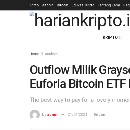
Kripto
Altcoin
Bitcoin
Edukasi Kripto
Tentang Kami
Ra
KRIPTO
Home
Analisis
Outflow Milik Gray
Euforia Bitcoin ET
The best way to pay for a lovely moment 
by
admin
21/01/2024
in
Bitcoin