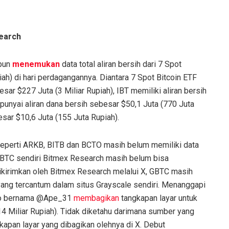
earch
 pun
menemukan
data total aliran bersih dari 7 Spot
iah) di hari perdagangannya. Diantara 7 Spot Bitcoin ETF
ar $227 Juta (3 Miliar Rupiah), IBT memiliki aliran bersih
unyai aliran dana bersih sebesar $50,1 Juta (770 Juta
sar $10,6 Juta (155 Juta Rupiah).
, seperti ARKB, BITB dan BCTO masih belum memiliki data
i GBTC sendiri Bitmex Research masih belum bisa
kirimkan oleh Bitmex Research melalui X, GBTC masih
ng tercantum dalam situs Grayscale sendiri. Menanggapi
ipto bernama @Ape_31
membagikan
tangkapan layar untuk
14 Miliar Rupiah). Tidak diketahu darimana sumber yang
apan layar yang dibagikan olehnya di X. Debut