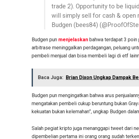
trade 2). Opportunity to be liqu
will simply sell for cash & open 
Budgen (bees84) (@ProofOfSt
Budgen pun
menjelaskan
bahwa terdapat 3 poin p
arbitrase meninggalkan perdagangan, peluang untuk
pembeli menjual dan bisa membeli lagi di etf lain
Baca Juga:
Brian Dixon Ungkap Dampak Bes
Budgen pun mengingatkan bahwa arus penjualannya
mengatakan pembeli cukup beruntung bukan Graysc
kekuatan bukan kelemahan”, ungkap Budgen dala
Salah pegiat kripto juga menanggapi tweet dari n
dipembelian pertama ini orang orang sudah terke