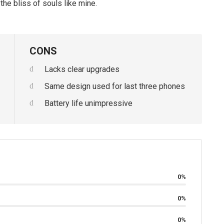
the bliss of souls like mine.
CONS
Lacks clear upgrades
Same design used for last three phones
Battery life unimpressive
0%
0%
0%