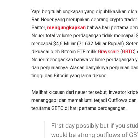
Yap! begitulah ungkapan yang dipublikasikan oleh 
Ran Neuer yang merupakan seorang crypto trader 
Banter,
mengungkapkan
bahwa hari pertama perd
Neuer total volume perdagangan tidak mencapai $4,
mencapai $4,6 Miliar (71.632 Miliar Rupiah). Set
dikuasai oleh Bitcoin ETF milik
Grayscale
(
GBTC
)
Neuer menegaskan bahwa volume perdagangan yang
dan penjualannya. Alasan banyaknya penjualan da
tinggi dan Bitcoin yang lama dikunci.
Melihat kicauan dari neuer tersebut, investor k
menanggapi dan memaklumi terjadi Outflows dan p
terutama GBTC di hari pertama perdagangan.
First day possibly but if you stu
would be strong outflows of GBTC