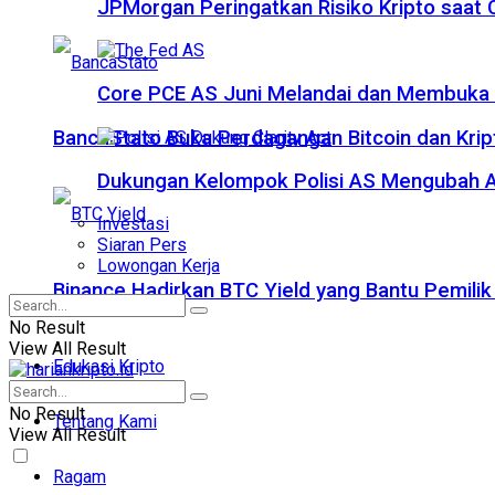
JPMorgan Peringatkan Risiko Kripto saat
Core PCE AS Juni Melandai dan Membuka P
BancaStato Buka Perdagangan Bitcoin dan Kript
Dukungan Kelompok Polisi AS Mengubah A
Investasi
Siaran Pers
Lowongan Kerja
Binance Hadirkan BTC Yield yang Bantu Pemilik
No Result
View All Result
Edukasi Kripto
No Result
Tentang Kami
View All Result
Ragam