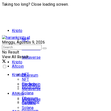
Taking too long? Close loading screen.
Kripto
NFT
Minggu, Agustus 9, 2026
Blockchain
No Result
View All Result
Metaverse
Kripto
Altcoin
NFT
Kripto
Ethereum
NFT
Cardano
Blockchain
Blockchain
Metaverse
Solana
Altcoin
Ethereum
Metaverse
Avalanche
Cardano
Solana
Dogecoin