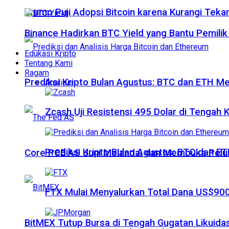
Trump Puji Adopsi Bitcoin karena Kurangi Teka
Binance Hadirkan BTC Yield yang Bantu Pemilik
Edukasi Kripto
Tentang Kami
Ragam
Prediksi Kripto Bulan Agustus: BTC dan ETH M
Analisis
Zcash Uji Resistensi 495 Dolar di Tengah
Prediksi Kripto Bulan Agustus: BTC dan 
Core PCE AS Juni Melandai dan Membuka Pelua
FTX Mulai Menyalurkan Total Dana US$900
BitMEX Tutup Bursa di Tengah Gugatan Likuidas