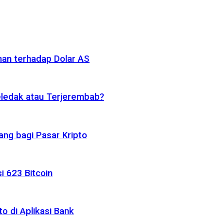
nan terhadap Dolar AS
eledak atau Terjerembab?
ng bagi Pasar Kripto
i 623 Bitcoin
o di Aplikasi Bank