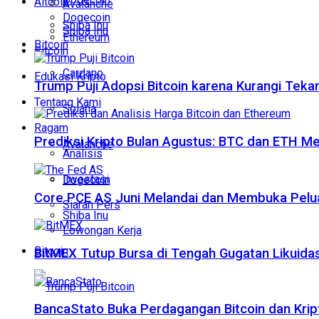
Altcoin
Avalanche
Dogecoin
Shiba Inu
Shiba Inu
Ethereum
Bitcoin
Bitcoin
Cardano
Edukasi Kripto
Trump Puji Adopsi Bitcoin karena Kurangi Teka
Tentang Kami
Solana
Ragam
Prediksi Kripto Bulan Agustus: BTC dan ETH M
Avalanche
Analisis
Investasi
Dogecoin
Core PCE AS Juni Melandai dan Membuka Pelua
Siaran Pers
Shiba Inu
Lowongan Kerja
Bitcoin
BitMEX Tutup Bursa di Tengah Gugatan Likuidas
BancaStato Buka Perdagangan Bitcoin dan Kript