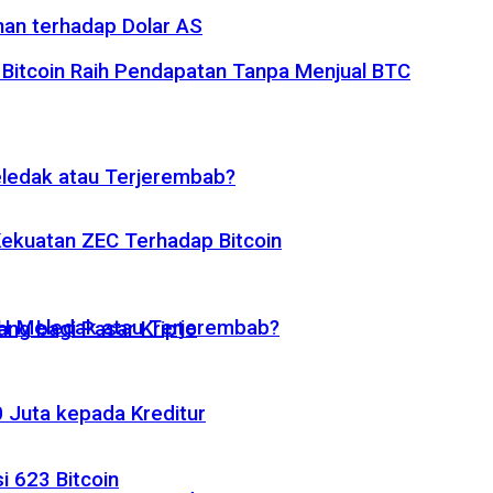
nan terhadap Dolar AS
 Bitcoin Raih Pendapatan Tanpa Menjual BTC
eledak atau Terjerembab?
 Kekuatan ZEC Terhadap Bitcoin
ETH Meledak atau Terjerembab?
ng bagi Pasar Kripto
 Juta kepada Kreditur
i 623 Bitcoin