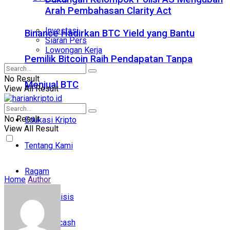
Arah Pembahasan Clarity Act
Investasi
Binance Hadirkan BTC Yield yang Bantu
Siaran Pers
Lowongan Kerja
Pemilik Bitcoin Raih Pendapatan Tanpa
No Result
Menjual BTC
View All Result
No Result
Edukasi Kripto
View All Result
Tentang Kami
Ragam
Home
Author
Analisis