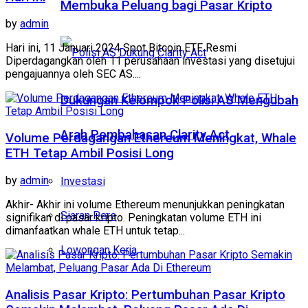
Membuka Peluang bagi Pasar Kripto
by
admin
Hari ini, 11 Januari 2024 Spot Bitcoin ETF Resmi
Diperdagangkan oleh 11 perusahaan investasi yang disetujui
pengajuannya oleh SEC AS....
Dukungan Kelompok Polisi AS Mengubah
Arah Pembahasan Clarity Act
Volume Perdagangan Ethereum Meningkat, Whale
ETH Tetap Ambil Posisi Long
by
admin
Investasi
Akhir- Akhir ini volume Ethereum menunjukkan peningkatan
Siaran Pers
signifikan di pasar kripto. Peningkatan volume ETH ini
dimanfaatkan whale ETH untuk tetap...
Lowongan Kerja
Analisis Pasar Kripto: Pertumbuhan Pasar Kripto