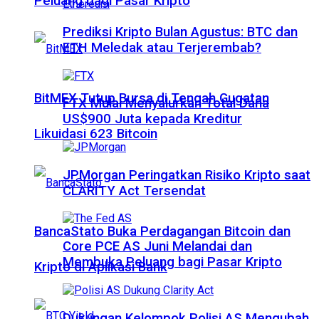
Peluang bagi Pasar Kripto
Prediksi Kripto Bulan Agustus: BTC dan
ETH Meledak atau Terjerembab?
BitMEX Tutup Bursa di Tengah Gugatan
FTX Mulai Menyalurkan Total Dana
US$900 Juta kepada Kreditur
Likuidasi 623 Bitcoin
JPMorgan Peringatkan Risiko Kripto saat
CLARITY Act Tersendat
BancaStato Buka Perdagangan Bitcoin dan
Core PCE AS Juni Melandai dan
Membuka Peluang bagi Pasar Kripto
Kripto di Aplikasi Bank
Dukungan Kelompok Polisi AS Mengubah