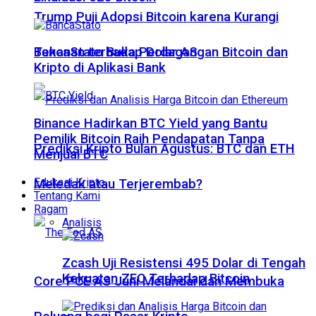
Trump Puji Adopsi Bitcoin karena Kurangi
Tekanan terhadap Dolar AS
BancaStato Buka Perdagangan Bitcoin dan
Kripto di Aplikasi Bank
Binance Hadirkan BTC Yield yang Bantu
Pemilik Bitcoin Raih Pendapatan Tanpa
Prediksi Kripto Bulan Agustus: BTC dan ETH
Menjual BTC
Edukasi Kripto
Meledak atau Terjerembab?
Tentang Kami
Ragam
Analisis
Zcash Uji Resistensi 495 Dolar di Tengah
Kekuatan ZEC Terhadap Bitcoin
Core PCE AS Juni Melandai dan Membuka