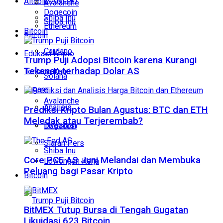
Altcoin
Avalanche
Dogecoin
Shiba Inu
Shiba Inu
Ethereum
Bitcoin
Bitcoin
Cardano
Edukasi Kripto
Trump Puji Adopsi Bitcoin karena Kurangi
Tekanan terhadap Dolar AS
Tentang Kami
Solana
Ragam
Avalanche
Analisis
Prediksi Kripto Bulan Agustus: BTC dan ETH
Meledak atau Terjerembab?
Investasi
Dogecoin
Siaran Pers
Shiba Inu
Core PCE AS Juni Melandai dan Membuka
Lowongan Kerja
Peluang bagi Pasar Kripto
Bitcoin
BitMEX Tutup Bursa di Tengah Gugatan
Likuidasi 623 Bitcoin