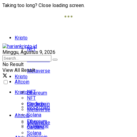
Taking too long? Close loading screen.
Kripto
NFT
Minggu, Agustus 9, 2026
Blockchain
No Result
View All Result
Metaverse
Kripto
Altcoin
NFT
Kripto
Ethereum
NFT
Cardano
Blockchain
Blockchain
Metaverse
Solana
Altcoin
Ethereum
Metaverse
Avalanche
Cardano
Solana
Dogecoin