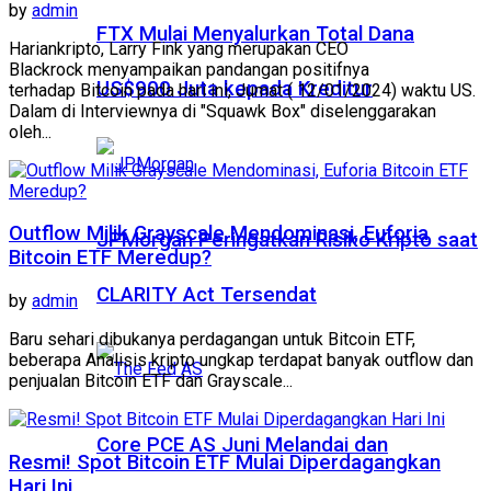
by
admin
FTX Mulai Menyalurkan Total Dana
Hariankripto, Larry Fink yang merupakan CEO
Blackrock menyampaikan pandangan positifnya
US$900 Juta kepada Kreditur
terhadap Bitcoin pada hari ini, Jumat ( 12/01/2024) waktu US.
Dalam di Interviewnya di "Squawk Box" diselenggarakan
oleh...
Outflow Milik Grayscale Mendominasi, Euforia
JPMorgan Peringatkan Risiko Kripto saat
Bitcoin ETF Meredup?
CLARITY Act Tersendat
by
admin
Baru sehari dibukanya perdagangan untuk Bitcoin ETF,
beberapa Analisis kripto ungkap terdapat banyak outflow dan
penjualan Bitcoin ETF dan Grayscale...
Core PCE AS Juni Melandai dan
Resmi! Spot Bitcoin ETF Mulai Diperdagangkan
Hari Ini