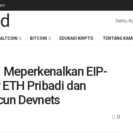
gam
Sabtu, A
ALTCOIN
BITCOIN
EDUKASI KRIPTO
TENTANG KAM
 Meperkenalkan EIP-
 ETH Pribadi dan
un Devnets
0