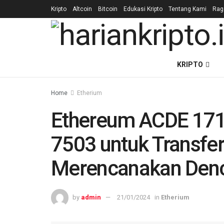
Kripto
Altcoin
Bitcoin
Edukasi Kripto
Tentang Kami
Ra
KRIPTO
Home
Etherium
Ethereum ACDE 171
7503 untuk Transfer
Merencanakan Denc
by
admin
21/01/2024
in
Etherium