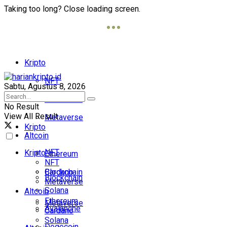
Taking too long? Close loading screen.
Kripto
NFT
Sabtu, Agustus 8, 2026
Blockchain
No Result
View All Result
Metaverse
Kripto
Altcoin
NFT
Kripto
Ethereum
NFT
Cardano
Blockchain
Blockchain
Metaverse
Solana
Altcoin
Ethereum
Metaverse
Avalanche
Cardano
Solana
Dogecoin