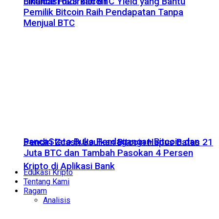
Likuidasi 623 Bitcoin
Binance Hadirkan BTC Yield yang Bantu
Pemilik Bitcoin Raih Pendapatan Tanpa
Menjual BTC
BancaStato Buka Perdagangan Bitcoin dan
Pendiri Zcash Usulkan Bitcoin Hapus Batas 21
Juta BTC dan Tambah Pasokan 4 Persen
Kripto di Aplikasi Bank
Edukasi Kripto
Tentang Kami
Ragam
Analisis