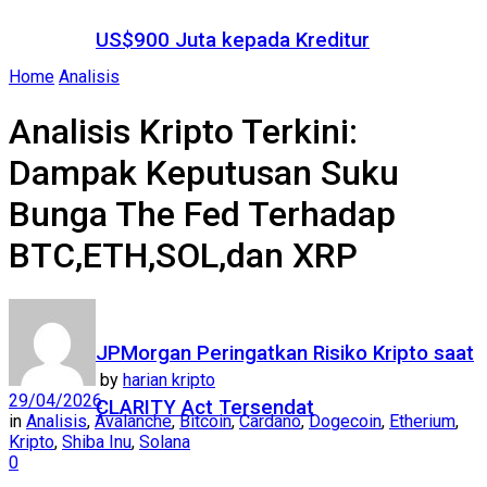
US$900 Juta kepada Kreditur
Home
Analisis
Analisis Kripto Terkini:
Dampak Keputusan Suku
Bunga The Fed Terhadap
BTC,ETH,SOL,dan XRP
JPMorgan Peringatkan Risiko Kripto saat
by
harian kripto
29/04/2026
CLARITY Act Tersendat
in
Analisis
,
Avalanche
,
Bitcoin
,
Cardano
,
Dogecoin
,
Etherium
,
Kripto
,
Shiba Inu
,
Solana
0