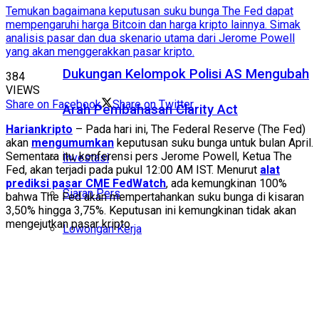
Temukan bagaimana keputusan suku bunga The Fed dapat
mempengaruhi harga Bitcoin dan harga kripto lainnya. Simak
analisis pasar dan dua skenario utama dari Jerome Powell
yang akan menggerakkan pasar kripto.
Dukungan Kelompok Polisi AS Mengubah
384
VIEWS
Share on Facebook
Share on Twitter
Arah Pembahasan Clarity Act
Hariankripto
– Pada hari ini, The Federal Reserve (The Fed)
akan
mengumumkan
keputusan suku bunga untuk bulan April.
Sementara itu, konferensi pers Jerome Powell, Ketua The
Investasi
Fed, akan terjadi pada pukul 12:00 AM IST. Menurut
alat
prediksi pasar CME FedWatch
, ada kemungkinan 100%
Siaran Pers
bahwa The Fed akan mempertahankan suku bunga di kisaran
3,50% hingga 3,75%. Keputusan ini kemungkinan tidak akan
mengejutkan pasar kripto.
Lowongan Kerja