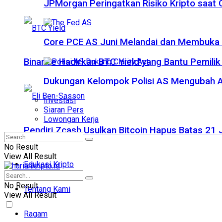
JPMorgan Peringatkan Risiko Kripto saat
Core PCE AS Juni Melandai dan Membuka P
Binance Hadirkan BTC Yield yang Bantu Pemilik
Dukungan Kelompok Polisi AS Mengubah A
Investasi
Siaran Pers
Lowongan Kerja
Pendiri Zcash Usulkan Bitcoin Hapus Batas 2
No Result
View All Result
Edukasi Kripto
No Result
Tentang Kami
View All Result
Ragam