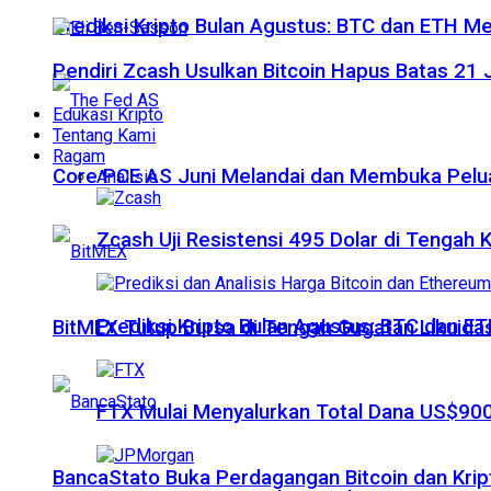
Prediksi Kripto Bulan Agustus: BTC dan ETH M
Pendiri Zcash Usulkan Bitcoin Hapus Batas 2
Edukasi Kripto
Tentang Kami
Ragam
Core PCE AS Juni Melandai dan Membuka Pelua
Analisis
Zcash Uji Resistensi 495 Dolar di Tengah
Prediksi Kripto Bulan Agustus: BTC dan 
BitMEX Tutup Bursa di Tengah Gugatan Likuidas
FTX Mulai Menyalurkan Total Dana US$900
BancaStato Buka Perdagangan Bitcoin dan Kript