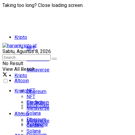
Taking too long? Close loading screen.
Kripto
NFT
Sabtu, Agustus 8, 2026
Blockchain
No Result
View All Result
Metaverse
Kripto
Altcoin
NFT
Kripto
Ethereum
NFT
Cardano
Blockchain
Blockchain
Metaverse
Solana
Altcoin
Ethereum
Metaverse
Avalanche
Cardano
Solana
Dogecoin