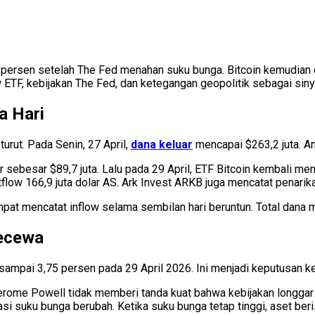
ar 3 persen setelah The Fed menahan suku bunga. Bitcoin kemudia
 ETF, kebijakan The Fed, dan ketegangan geopolitik sebagai sinya
a Hari
turut. Pada Senin, 27 April,
dana keluar
mencapai $263,2 juta. An
r sebesar $89,7 juta. Lalu pada 29 April, ETF Bitcoin kembali me
low 166,9 juta dolar AS. Ark Invest ARKB juga mencatat penarika
mpat mencatat inflow selama sembilan hari beruntun. Total dana m
Kecewa
sampai 3,75 persen pada 29 April 2026. Ini menjadi keputusan k
rome Powell tidak memberi tanda kuat bahwa kebijakan longgar 
tasi suku bunga berubah. Ketika suku bunga tetap tinggi, aset be