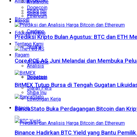
Altcoin
Avalanche
Dogecoin
Shiba Inu
Shiba Inu
Ethereum
Bitcoin
Bitcoin
Cardano
Edukasi Kripto
Prediksi Kripto Bulan Agustus: BTC dan ETH M
Tentang Kami
Solana
Ragam
Core PCE AS Juni Melandai dan Membuka Pelua
Avalanche
Analisis
Investasi
Dogecoin
BitMEX Tutup Bursa di Tengah Gugatan Likuidas
Siaran Pers
Shiba Inu
Lowongan Kerja
Bitcoin
BancaStato Buka Perdagangan Bitcoin dan Kript
Binance Hadirkan BTC Yield yang Bantu Pemilik