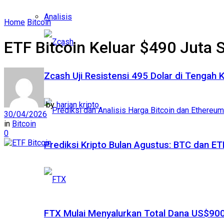
Analisis
Home
Bitcoin
ETF Bitcoin Keluar $490 Juta
Zcash Uji Resistensi 495 Dolar di Tengah
by
harian kripto
30/04/2026
in
Bitcoin
0
Prediksi Kripto Bulan Agustus: BTC dan 
FTX Mulai Menyalurkan Total Dana US$900