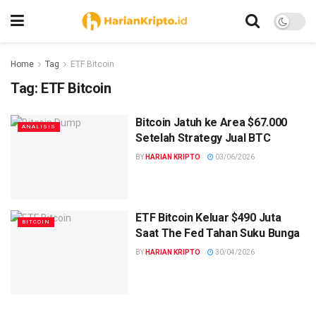
Home
Tag
ETF Bitcoin
Tag:
ETF Bitcoin
Bitcoin Jatuh ke Area $67.000
ANALISIS
Setelah Strategy Jual BTC
BY
HARIAN KRIPTO
03/06/2026
ETF Bitcoin Keluar $490 Juta
BITCOIN
Saat The Fed Tahan Suku Bunga
BY
HARIAN KRIPTO
30/04/2026