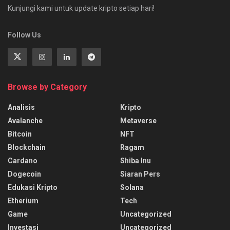
Kunjungi kami untuk update kripto setiap hari!
Follow Us
Browse by Category
Analisis
Kripto
Avalanche
Metaverse
Bitcoin
NFT
Blockchain
Ragam
Cardano
Shiba Inu
Dogecoin
Siaran Pers
Edukasi Kripto
Solana
Etherium
Tech
Game
Uncategorized
Investasi
Uncategorized