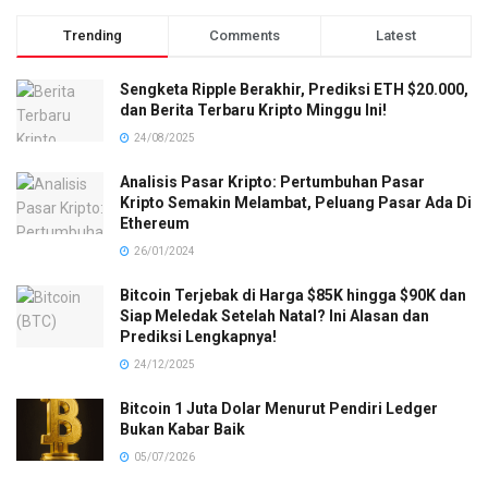
Trending
Comments
Latest
Sengketa Ripple Berakhir, Prediksi ETH $20.000,
dan Berita Terbaru Kripto Minggu Ini!
24/08/2025
Analisis Pasar Kripto: Pertumbuhan Pasar
Kripto Semakin Melambat, Peluang Pasar Ada Di
Ethereum
26/01/2024
Bitcoin Terjebak di Harga $85K hingga $90K dan
Siap Meledak Setelah Natal? Ini Alasan dan
Prediksi Lengkapnya!
24/12/2025
Bitcoin 1 Juta Dolar Menurut Pendiri Ledger
Bukan Kabar Baik
05/07/2026