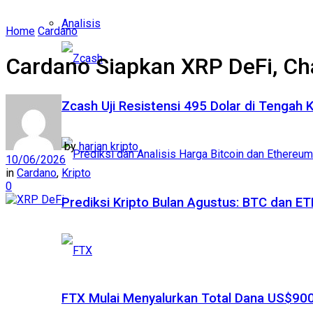
Analisis
Home
Cardano
Cardano Siapkan XRP DeFi, Ch
Zcash Uji Resistensi 495 Dolar di Tengah
by
harian kripto
10/06/2026
in
Cardano
,
Kripto
0
Prediksi Kripto Bulan Agustus: BTC dan 
FTX Mulai Menyalurkan Total Dana US$900