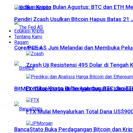
Prediksi Kripto Bulan Agustus: BTC dan ETH M
Pendiri Zcash Usulkan Bitcoin Hapus Batas 2
Edukasi Kripto
Tentang Kami
Ragam
Core PCE AS Juni Melandai dan Membuka Pelua
Analisis
Zcash Uji Resistensi 495 Dolar di Tengah
Prediksi Kripto Bulan Agustus: BTC dan 
BitMEX Tutup Bursa di Tengah Gugatan Likuidas
FTX Mulai Menyalurkan Total Dana US$900
BancaStato Buka Perdagangan Bitcoin dan Kript