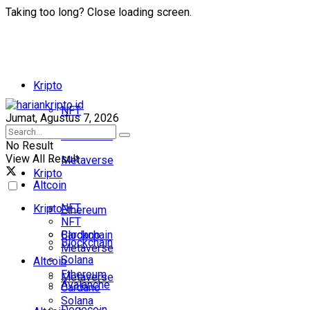
Taking too long? Close loading screen.
Kripto
NFT
Jumat, Agustus 7, 2026
Blockchain
No Result
View All Result
Metaverse
Kripto
Altcoin
NFT
Kripto
Ethereum
NFT
Cardano
Blockchain
Blockchain
Metaverse
Solana
Altcoin
Ethereum
Metaverse
Avalanche
Cardano
Solana
Dogecoin