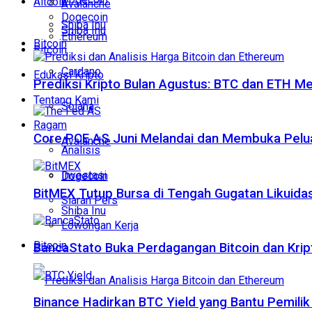
Altcoin
Avalanche
Dogecoin
Shiba Inu
Shiba Inu
Ethereum
Bitcoin
Bitcoin
Cardano
Edukasi Kripto
Prediksi Kripto Bulan Agustus: BTC dan ETH M
Tentang Kami
Solana
Ragam
Core PCE AS Juni Melandai dan Membuka Pelua
Avalanche
Analisis
Investasi
Dogecoin
BitMEX Tutup Bursa di Tengah Gugatan Likuidas
Siaran Pers
Shiba Inu
Lowongan Kerja
Bitcoin
BancaStato Buka Perdagangan Bitcoin dan Kript
Binance Hadirkan BTC Yield yang Bantu Pemilik