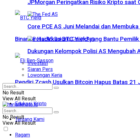
JPMorgan Peringatkan Risiko Kripto saat
Core PCE AS Juni Melandai dan Membuka P
Binance Hadirkan BTC Yield yang Bantu Pemilik
Dukungan Kelompok Polisi AS Mengubah A
Investasi
Siaran Pers
Lowongan Kerja
Pendiri Zcash Usulkan Bitcoin Hapus Batas 2
No Result
View All Result
Edukasi Kripto
No Result
Tentang Kami
View All Result
Ragam