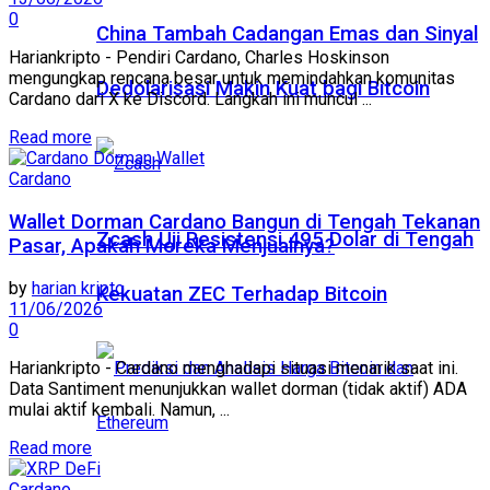
0
China Tambah Cadangan Emas dan Sinyal
Hariankripto - Pendiri Cardano, Charles Hoskinson
mengungkap rencana besar untuk memindahkan komunitas
Dedolarisasi Makin Kuat bagi Bitcoin
Cardano dari X ke Discord. Langkah ini muncul ...
Read more
Cardano
Wallet Dorman Cardano Bangun di Tengah Tekanan
Zcash Uji Resistensi 495 Dolar di Tengah
Pasar, Apakah Mereka Menjualnya?
by
harian kripto
Kekuatan ZEC Terhadap Bitcoin
11/06/2026
0
Hariankripto - Cardano menghadapi situasi menarik saat ini.
Data Santiment menunjukkan wallet dorman (tidak aktif) ADA
mulai aktif kembali. Namun, ...
Read more
Cardano