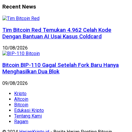
Recent News
Tim Bitcoin Red Temukan 4.962 Celah Kode
Dengan Bantuan AI Usai Kasus Coldcard
10/08/2026
Bitcoin BIP-110 Gagal Setelah Fork Baru Hanya
Menghasilkan Dua Blok
09/08/2026
Kripto
Altcoin
Bitcoin
Edukasi Kripto
Tentang Kami
Ragam
© 2024
HarianKripto.id
- Berita Harian Penting Bitcoin,