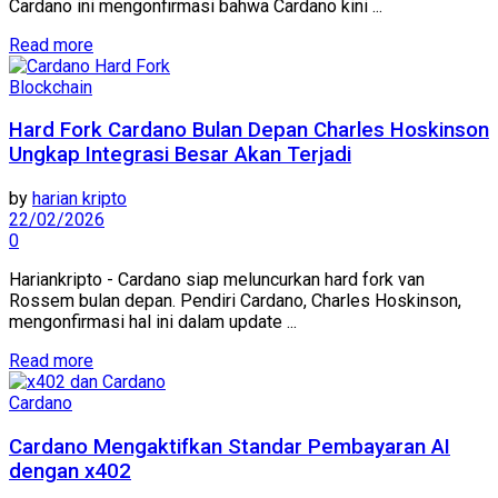
Cardano ini mengonfirmasi bahwa Cardano kini ...
Read more
Blockchain
Hard Fork Cardano Bulan Depan Charles Hoskinson
Ungkap Integrasi Besar Akan Terjadi
by
harian kripto
22/02/2026
0
Hariankripto - Cardano siap meluncurkan hard fork van
Rossem bulan depan. Pendiri Cardano, Charles Hoskinson,
mengonfirmasi hal ini dalam update ...
Read more
Cardano
Cardano Mengaktifkan Standar Pembayaran AI
dengan x402