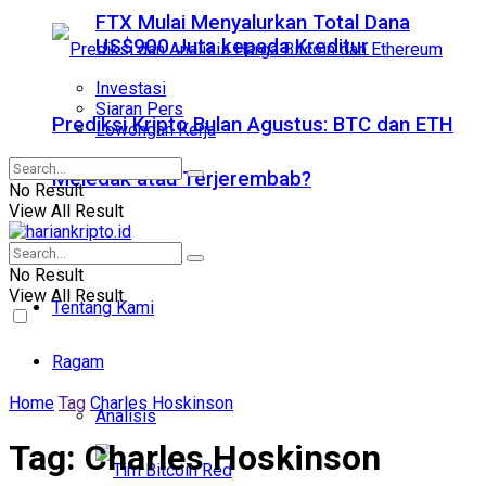
FTX Mulai Menyalurkan Total Dana
US$900 Juta kepada Kreditur
Investasi
Siaran Pers
Prediksi Kripto Bulan Agustus: BTC dan ETH
Lowongan Kerja
Meledak atau Terjerembab?
No Result
View All Result
Edukasi Kripto
No Result
View All Result
Tentang Kami
Ragam
Home
Tag
Charles Hoskinson
Analisis
Tag:
Charles Hoskinson