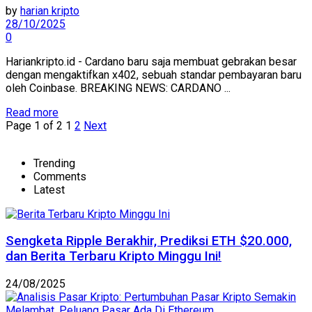
by
harian kripto
28/10/2025
0
Hariankripto.id - Cardano baru saja membuat gebrakan besar
dengan mengaktifkan x402, sebuah standar pembayaran baru
oleh Coinbase. BREAKING NEWS: CARDANO ...
Read more
Page 1 of 2
1
2
Next
Trending
Comments
Latest
Sengketa Ripple Berakhir, Prediksi ETH $20.000,
dan Berita Terbaru Kripto Minggu Ini!
24/08/2025