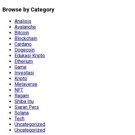
Browse by Category
Analisis
Avalanche
Bitcoin
Blockchain
Cardano
Dogecoin
Edukasi Kripto
Etherium
Game
Investasi
Kripto
Metaverse
NFT
Ragam
Shiba Inu
Siaran Pers
Solana
Tech
Uncategorized
Uncategorized