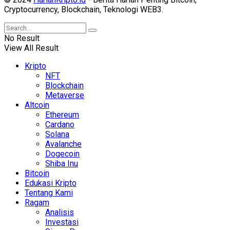
Cryptocurrency, Blockchain, Teknologi WEB3.
No Result
View All Result
Kripto
NFT
Blockchain
Metaverse
Altcoin
Ethereum
Cardano
Solana
Avalanche
Dogecoin
Shiba Inu
Bitcoin
Edukasi Kripto
Tentang Kami
Ragam
Analisis
Investasi