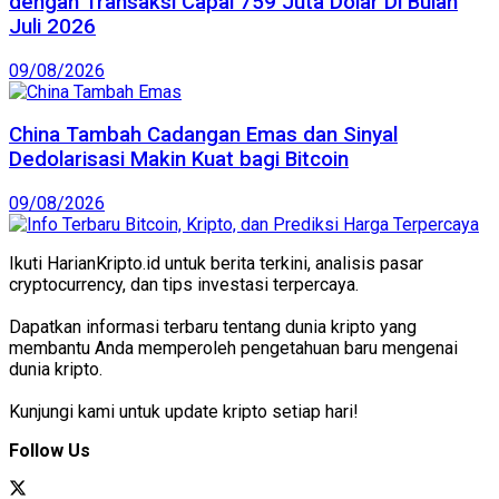
dengan Transaksi Capai 759 Juta Dolar Di Bulan
Juli 2026
09/08/2026
China Tambah Cadangan Emas dan Sinyal
Dedolarisasi Makin Kuat bagi Bitcoin
09/08/2026
Ikuti HarianKripto.id untuk berita terkini, analisis pasar
cryptocurrency, dan tips investasi terpercaya.
Dapatkan informasi terbaru tentang dunia kripto yang
membantu Anda memperoleh pengetahuan baru mengenai
dunia kripto.
Kunjungi kami untuk update kripto setiap hari!
Follow Us