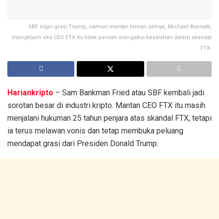
SBF ingin grasi Trump, namun mantan teman selnya, Michael Avenatti,
mengklaim eks CEO FTX itu tidak pernah mengakui kesalahan dalam skandal
FTX.
Hariankripto
– Sam Bankman Fried atau SBF kembali jadi
sorotan besar di industri kripto. Mantan CEO FTX itu masih
menjalani hukuman 25 tahun penjara atas skandal FTX, tetapi
ia terus melawan vonis dan tetap membuka peluang
mendapat grasi dari Presiden Donald Trump.