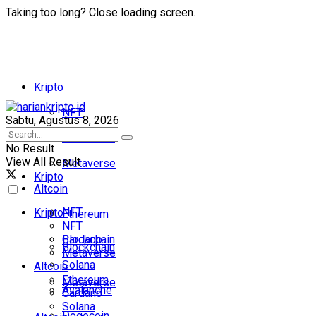
Taking too long? Close loading screen.
Kripto
NFT
Sabtu, Agustus 8, 2026
Blockchain
No Result
View All Result
Metaverse
Kripto
Altcoin
NFT
Kripto
Ethereum
NFT
Cardano
Blockchain
Blockchain
Metaverse
Solana
Altcoin
Ethereum
Metaverse
Avalanche
Cardano
Solana
Dogecoin