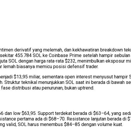
entimen derivatif yang melemah, dan kekhawatiran breakdown te
sekitar 455.784 SOL ke Coinbase Prime setelah hampir sebulan t
a SOL dengan harga rata-rata $232, menimbulkan eksposur miliara
 lemah biasanya memicu posisi defensif trader.
enjadi $13,95 miliar, sementara open interest menyusut hampir 5
h. Struktur teknikal menunjukkan SOL saat ini berada di bawah
fase distribusi atau penurunan, bukan uptrend.
6 dan low $63,95. Support terdekat berada di $63–64, yang sedang
 resistance pertama ada di $68–70. Resistance lanjutan berada d
n yang valid, SOL harus menembus $84–85 dengan volume kuat.