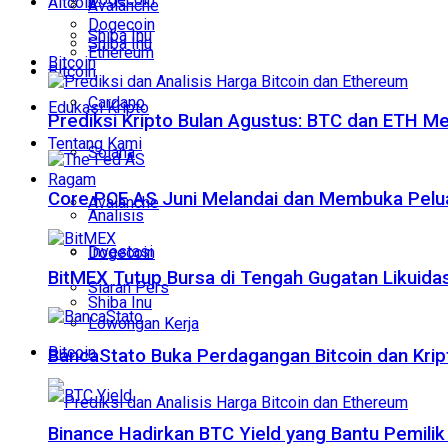
Altcoin
Avalanche
Dogecoin
Shiba Inu
Shiba Inu
Ethereum
Bitcoin
Bitcoin
Cardano
Edukasi Kripto
Prediksi Kripto Bulan Agustus: BTC dan ETH M
Tentang Kami
Solana
Ragam
Core PCE AS Juni Melandai dan Membuka Pelua
Avalanche
Analisis
Investasi
Dogecoin
BitMEX Tutup Bursa di Tengah Gugatan Likuidas
Siaran Pers
Shiba Inu
Lowongan Kerja
Bitcoin
BancaStato Buka Perdagangan Bitcoin dan Kript
Binance Hadirkan BTC Yield yang Bantu Pemilik