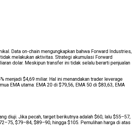
knikal. Data on-chain mengungkapkan bahwa Forward Industries,
idak melakukan aktivitas. Strategi akumulasi Forward
n dolar. Meskipun transfer ini tidak selalu berarti penjualan
% menjadi $4,69 miliar. Hal ini menandakan trader leverage
 semua EMA utama: EMA 20 di $79,56, EMA 50 di $83,63, EMA
 diuji. Jika pecah, target berikutnya adalah $60, lalu $55–57,
i $72–75, $79–84, $89–90, hingga $105. Pemulihan harga di atas