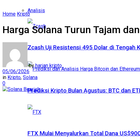
Analisis
Home
Kripto
Harga Solana Turun Tajam da
Zcash Uji Resistensi 495 Dolar di Tengah
by
harian kripto
05/06/2026
in
Kripto
,
Solana
0
Prediksi Kripto Bulan Agustus: BTC dan 
FTX Mulai Menyalurkan Total Dana US$900