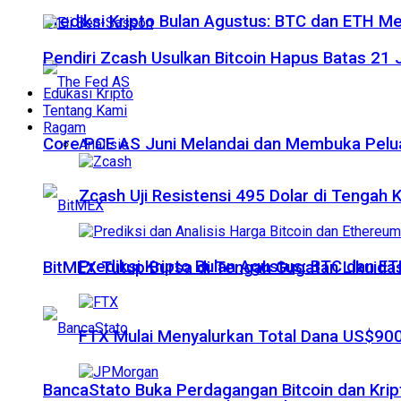
Prediksi Kripto Bulan Agustus: BTC dan ETH M
Pendiri Zcash Usulkan Bitcoin Hapus Batas 2
Edukasi Kripto
Tentang Kami
Ragam
Core PCE AS Juni Melandai dan Membuka Pelua
Analisis
Zcash Uji Resistensi 495 Dolar di Tengah
Prediksi Kripto Bulan Agustus: BTC dan 
BitMEX Tutup Bursa di Tengah Gugatan Likuidas
FTX Mulai Menyalurkan Total Dana US$900
BancaStato Buka Perdagangan Bitcoin dan Kript