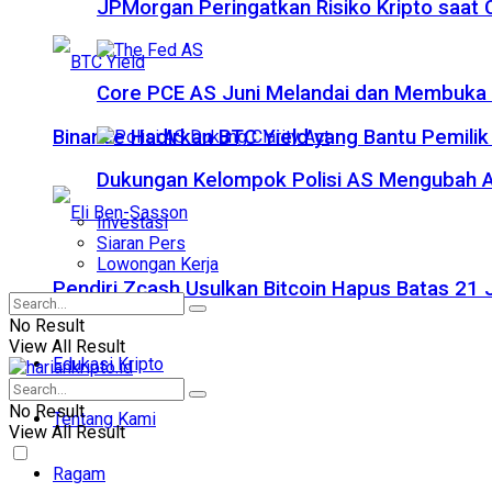
JPMorgan Peringatkan Risiko Kripto saat
Core PCE AS Juni Melandai dan Membuka P
Binance Hadirkan BTC Yield yang Bantu Pemilik
Dukungan Kelompok Polisi AS Mengubah A
Investasi
Siaran Pers
Lowongan Kerja
Pendiri Zcash Usulkan Bitcoin Hapus Batas 2
No Result
View All Result
Edukasi Kripto
No Result
Tentang Kami
View All Result
Ragam