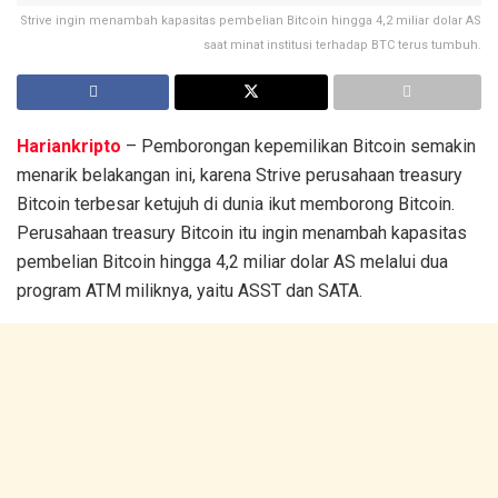
Strive ingin menambah kapasitas pembelian Bitcoin hingga 4,2 miliar dolar AS
saat minat institusi terhadap BTC terus tumbuh.
Hariankripto
– Pemborongan kepemilikan Bitcoin semakin
menarik belakangan ini, karena Strive perusahaan treasury
Bitcoin terbesar ketujuh di dunia ikut memborong Bitcoin.
Perusahaan treasury Bitcoin itu ingin menambah kapasitas
pembelian Bitcoin hingga 4,2 miliar dolar AS melalui dua
program ATM miliknya, yaitu ASST dan SATA.