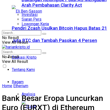
Arah Pembahasan Clarity Act
Investasi
Siaran Pers
Lowongan Kerja
Pendiri Zcash Usulkan Bitcoin Hapus Batas 21
No Result
Juta BTC dan Tambah Pasokan 4 Persen
View All Result
No Result
Edukasi Kripto
View All Result
Tentang Kami
Ragam
Home
Etherium
Analisis
Bank Besar Eropa Luncurkan
Euro (EURXT) di Ethereum