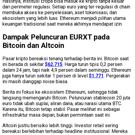
Hasilnya, institusi Eropa bisa masuk ke kripto tanpa keluar
dari perimeter regulasi. Setiap euro yang ter-regulasi di chain
membuka akses ke penyelesaian, aset tokenisasi, dan
ekosistem yang lebih luas. Ethereum menjadi pilihan utama
keuangan tradisional saat mereka akhirnya mendapat izin.
Dampak Peluncuran EURXT pada
Bitcoin dan Altcoin
Pasar kripto bereaksi tenang terhadap berita ini. Bitcoin saat
ini berada di sekitar
$62.715
. Harga turun tipis 0,2 persen
dalam 24 jam, tapi naik 4,9 persen dalam seminggu. Ethereum
juga hanya turun sekitar 1 persen di level
$1.771
. Pergerakan
ini masih dianggap noise biasa.
Berita ini fokus ke ekosistem Ethereum, sehingga tidak
langsung memengaruhi Bitcoin. Peluncuran stablecoin 20 juta
euro tidak ubah suplai, aliran dana, atau narasi utama BTC.
Karena itu, Bitcoin tetap stabil. Pasar melihat ini sebagai
infrastruktur masa depan, bukan permintaan saat ini.
Altcoin justru berisiko lebih tinggi. Investor retail sering
bereaksi berlebihan terhadap headline institusional. Mereka