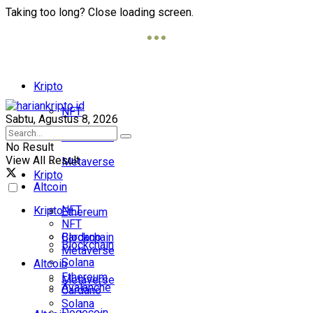
Taking too long? Close loading screen.
Kripto
NFT
Sabtu, Agustus 8, 2026
Blockchain
No Result
View All Result
Metaverse
Kripto
Altcoin
NFT
Kripto
Ethereum
NFT
Cardano
Blockchain
Blockchain
Metaverse
Solana
Altcoin
Ethereum
Metaverse
Avalanche
Cardano
Solana
Dogecoin