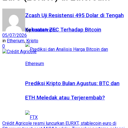
Zcash Uji Resistensi 495 Dolar di Tengah
Kekuatan ZEC Terhadap Bitcoin
by
harian kripto
05/07/2026
in
Etherium
,
Kripto
0
Prediksi Kripto Bulan Agustus: BTC dan
ETH Meledak atau Terjerembab?
Crédit Agricole resmi luncurkan EURXT, stablecoin euro di