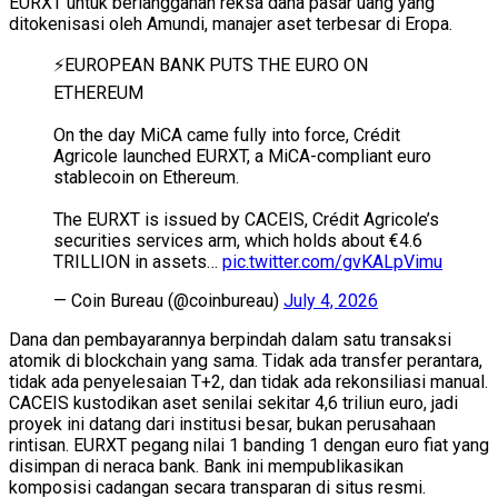
EURXT untuk berlangganan reksa dana pasar uang yang
ditokenisasi oleh Amundi, manajer aset terbesar di Eropa.
⚡️EUROPEAN BANK PUTS THE EURO ON
ETHEREUM
On the day MiCA came fully into force, Crédit
Agricole launched EURXT, a MiCA-compliant euro
stablecoin on Ethereum.
The EURXT is issued by CACEIS, Crédit Agricole’s
securities services arm, which holds about €4.6
TRILLION in assets…
pic.twitter.com/gvKALpVimu
— Coin Bureau (@coinbureau)
July 4, 2026
Dana dan pembayarannya berpindah dalam satu transaksi
atomik di blockchain yang sama. Tidak ada transfer perantara,
tidak ada penyelesaian T+2, dan tidak ada rekonsiliasi manual.
CACEIS kustodikan aset senilai sekitar 4,6 triliun euro, jadi
proyek ini datang dari institusi besar, bukan perusahaan
rintisan. EURXT pegang nilai 1 banding 1 dengan euro fiat yang
disimpan di neraca bank. Bank ini mempublikasikan
komposisi cadangan secara transparan di situs resmi.