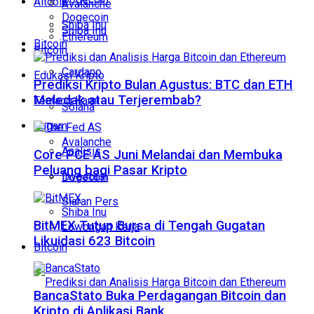
Altcoin
Avalanche
Dogecoin
Shiba Inu
Shiba Inu
Ethereum
Bitcoin
Bitcoin
Cardano
Edukasi Kripto
Prediksi Kripto Bulan Agustus: BTC dan ETH
Meledak atau Terjerembab?
Tentang Kami
Solana
Ragam
Avalanche
Analisis
Core PCE AS Juni Melandai dan Membuka
Peluang bagi Pasar Kripto
Investasi
Dogecoin
Siaran Pers
Shiba Inu
BitMEX Tutup Bursa di Tengah Gugatan
Lowongan Kerja
Likuidasi 623 Bitcoin
Bitcoin
BancaStato Buka Perdagangan Bitcoin dan
Kripto di Aplikasi Bank