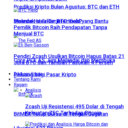
Prediksi Kripto Bulan Agustus: BTC dan ETH
Meledak atau Terjerembab?
Binance Hadirkan BTC Yield yang Bantu
Pemilik Bitcoin Raih Pendapatan Tanpa
Menjual BTC
Pendiri Zcash Usulkan Bitcoin Hapus Batas 21
Core PCE AS Juni Melandai dan Membuka
Juta BTC dan Tambah Pasokan 4 Persen
Edukasi Kripto
Peluang bagi Pasar Kripto
Tentang Kami
Ragam
Analisis
Zcash Uji Resistensi 495 Dolar di Tengah
Kekuatan ZEC Terhadap Bitcoin
BitMEX Tutup Bursa di Tengah Gugatan