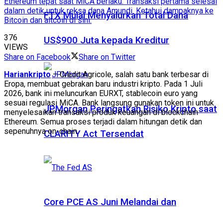
Ethereum tepat saat MiCA berlaku. Transaksi pertama selesai
dalam detik untuk reksa dana Amundi. Ketahui dampaknya ke
FTX Mulai Menyalurkan Total Dana
Bitcoin dan altcoin di sini.
376
US$900 Juta kepada Kreditur
VIEWS
Share on Facebook
Share on Twitter
Hariankripto
– Crédit Agricole, salah satu bank terbesar di
Eropa, membuat gebrakan baru industri kripto. Pada 1 Juli
2026, bank ini meluncurkan EURXT, stablecoin euro yang
sesuai regulasi MiCA. Bank langsung gunakan token ini untuk
JPMorgan Peringatkan Risiko Kripto saat
menyelesaikan transaksi produk keuangan di blockchain
Ethereum. Semua proses terjadi dalam hitungan detik dan
sepenuhnya on-chain.
CLARITY Act Tersendat
Core PCE AS Juni Melandai dan