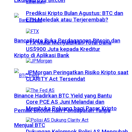
Likuidasi 623 Bitcoin
Prediksi Kripto Bulan Agustus: BTC dan
ETH Meledak atau Terjerembab?
BancaStato Buka Perdagangan Bitcoin dan
FTX Mulai Menyalurkan Total Dana
US$900 Juta kepada Kreditur
Kripto di Aplikasi Bank
JPMorgan Peringatkan Risiko Kripto saat
CLARITY Act Tersendat
Binance Hadirkan BTC Yield yang Bantu
Core PCE AS Juni Melandai dan
Membuka Peluang bagi Pasar Kripto
Pemilik Bitcoin Raih Pendapatan Tanpa
Menjual BTC
Dukungan Kelompok Polisi AS Mengubah