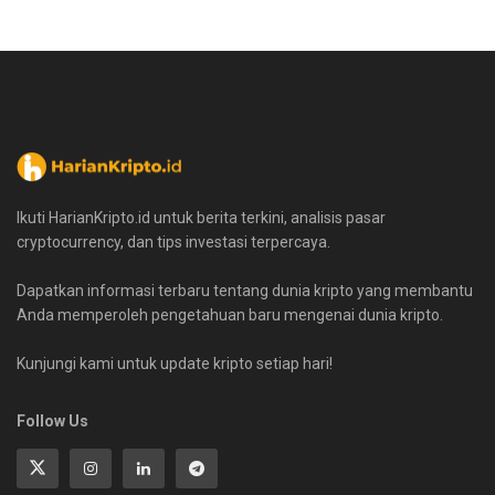
Ikuti HarianKripto.id untuk berita terkini, analisis pasar
cryptocurrency, dan tips investasi terpercaya.
Dapatkan informasi terbaru tentang dunia kripto yang membantu
Anda memperoleh pengetahuan baru mengenai dunia kripto.
Kunjungi kami untuk update kripto setiap hari!
Follow Us