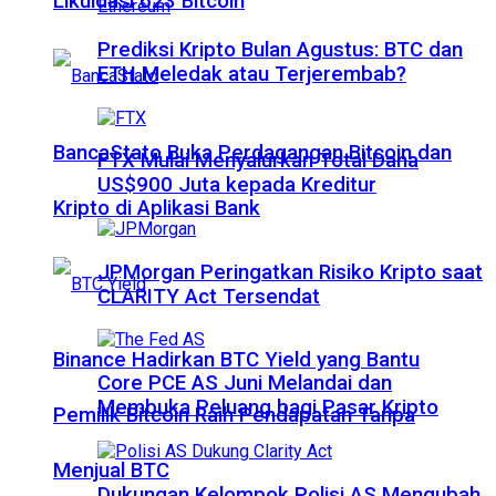
Likuidasi 623 Bitcoin
Prediksi Kripto Bulan Agustus: BTC dan
ETH Meledak atau Terjerembab?
BancaStato Buka Perdagangan Bitcoin dan
FTX Mulai Menyalurkan Total Dana
US$900 Juta kepada Kreditur
Kripto di Aplikasi Bank
JPMorgan Peringatkan Risiko Kripto saat
CLARITY Act Tersendat
Binance Hadirkan BTC Yield yang Bantu
Core PCE AS Juni Melandai dan
Membuka Peluang bagi Pasar Kripto
Pemilik Bitcoin Raih Pendapatan Tanpa
Menjual BTC
Dukungan Kelompok Polisi AS Mengubah