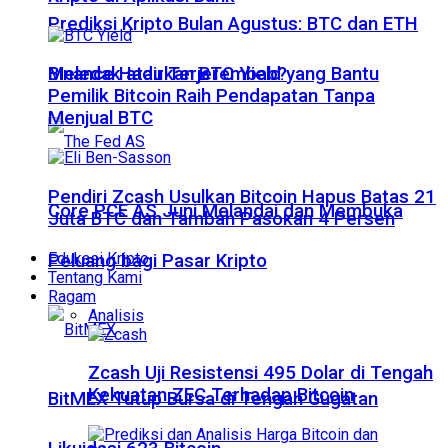
Prediksi Kripto Bulan Agustus: BTC dan ETH
Meledak atau Terjerembab?
Binance Hadirkan BTC Yield yang Bantu
Pemilik Bitcoin Raih Pendapatan Tanpa
Menjual BTC
Pendiri Zcash Usulkan Bitcoin Hapus Batas 21
Core PCE AS Juni Melandai dan Membuka
Juta BTC dan Tambah Pasokan 4 Persen
Edukasi Kripto
Peluang bagi Pasar Kripto
Tentang Kami
Ragam
Analisis
Zcash Uji Resistensi 495 Dolar di Tengah
Kekuatan ZEC Terhadap Bitcoin
BitMEX Tutup Bursa di Tengah Gugatan