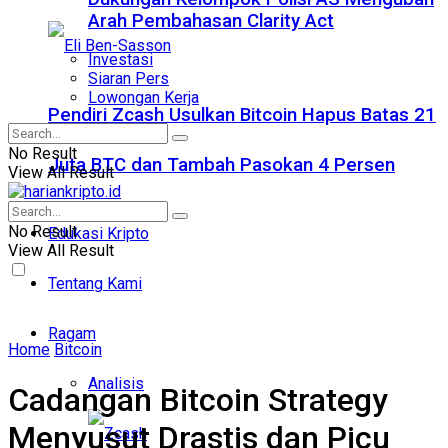
Arah Pembahasan Clarity Act
Investasi
Siaran Pers
Lowongan Kerja
Pendiri Zcash Usulkan Bitcoin Hapus Batas 21
No Result
Juta BTC dan Tambah Pasokan 4 Persen
View All Result
No Result
Edukasi Kripto
View All Result
Tentang Kami
Ragam
Home
Bitcoin
Analisis
Cadangan Bitcoin Strategy
Menyusut Drastis dan Picu