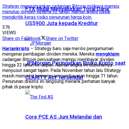
Strategy mengumumkan cadangan Bitcoin miliknya mampu
FTX Mulai Menyalurkan Total Dana
menutup dividen selama 32 tahun. Namun analis pasar
mengkritik keras risiko penurunan harga koin.
US$900 Juta kepada Kreditur
376
VIEWS
Share on Facebook
Share on Twitter
Hariankripto
– Strategy baru saja merilis pengumuman
mengenai pembagian dividen mereka. Mereka
mengklaim
cadangan Bitcoin perusahaan mampu membayar dividen
JPMorgan Peringatkan Risiko Kripto saat
hingga 32 tahun ke depan. Namun angka ini sebenarnya
menyusut sangat tajam. Pada November tahun lalu Strategy
masih mencatat kemampuan pembayaran hingga 71 tahun.
CLARITY Act Tersendat
Penurunan drastis ini langsung menarik perhatian banyak
pihak di pasar kripto.
Core PCE AS Juni Melandai dan