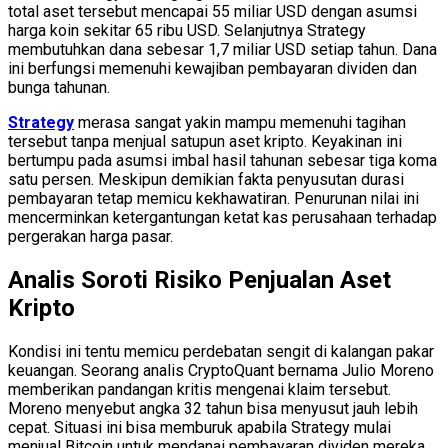
total aset tersebut mencapai 55 miliar USD dengan asumsi
harga koin sekitar 65 ribu USD. Selanjutnya Strategy
membutuhkan dana sebesar 1,7 miliar USD setiap tahun. Dana
ini berfungsi memenuhi kewajiban pembayaran dividen dan
bunga tahunan.
Strategy
merasa sangat yakin mampu memenuhi tagihan
tersebut tanpa menjual satupun aset kripto. Keyakinan ini
bertumpu pada asumsi imbal hasil tahunan sebesar tiga koma
satu persen. Meskipun demikian fakta penyusutan durasi
pembayaran tetap memicu kekhawatiran. Penurunan nilai ini
mencerminkan ketergantungan ketat kas perusahaan terhadap
pergerakan harga pasar.
Analis Soroti Risiko Penjualan Aset
Kripto
Kondisi ini tentu memicu perdebatan sengit di kalangan pakar
keuangan. Seorang analis CryptoQuant bernama Julio Moreno
memberikan pandangan kritis mengenai klaim tersebut.
Moreno menyebut angka 32 tahun bisa menyusut jauh lebih
cepat. Situasi ini bisa memburuk apabila Strategy mulai
menjual Bitcoin untuk mendanai pembayaran dividen mereka.