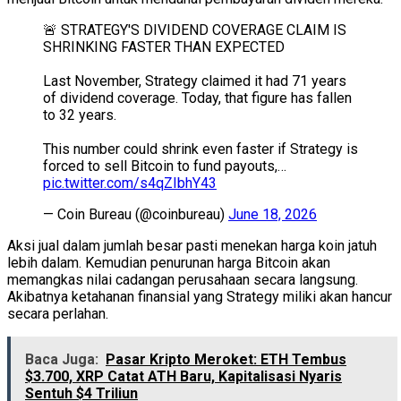
🚨 STRATEGY'S DIVIDEND COVERAGE CLAIM IS
SHRINKING FASTER THAN EXPECTED
Last November, Strategy claimed it had 71 years
of dividend coverage. Today, that figure has fallen
to 32 years.
This number could shrink even faster if Strategy is
forced to sell Bitcoin to fund payouts,…
pic.twitter.com/s4qZIbhY43
— Coin Bureau (@coinbureau)
June 18, 2026
Aksi jual dalam jumlah besar pasti menekan harga koin jatuh
lebih dalam. Kemudian penurunan harga Bitcoin akan
memangkas nilai cadangan perusahaan secara langsung.
Akibatnya ketahanan finansial yang Strategy miliki akan hancur
secara perlahan.
Baca Juga:
Pasar Kripto Meroket: ETH Tembus
$3.700, XRP Catat ATH Baru, Kapitalisasi Nyaris
Sentuh $4 Triliun