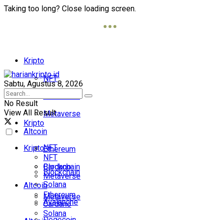
Taking too long? Close loading screen.
Kripto
NFT
Sabtu, Agustus 8, 2026
Blockchain
No Result
View All Result
Metaverse
Kripto
Altcoin
NFT
Kripto
Ethereum
NFT
Cardano
Blockchain
Blockchain
Metaverse
Solana
Altcoin
Ethereum
Metaverse
Avalanche
Cardano
Solana
Dogecoin