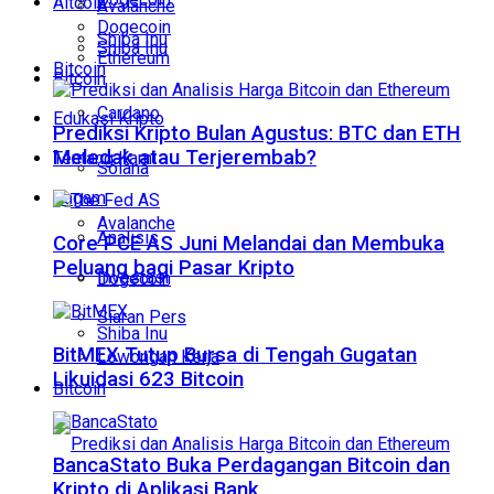
Altcoin
Avalanche
Dogecoin
Shiba Inu
Shiba Inu
Ethereum
Bitcoin
Bitcoin
Cardano
Edukasi Kripto
Prediksi Kripto Bulan Agustus: BTC dan ETH
Meledak atau Terjerembab?
Tentang Kami
Solana
Ragam
Avalanche
Analisis
Core PCE AS Juni Melandai dan Membuka
Peluang bagi Pasar Kripto
Investasi
Dogecoin
Siaran Pers
Shiba Inu
BitMEX Tutup Bursa di Tengah Gugatan
Lowongan Kerja
Likuidasi 623 Bitcoin
Bitcoin
BancaStato Buka Perdagangan Bitcoin dan
Kripto di Aplikasi Bank