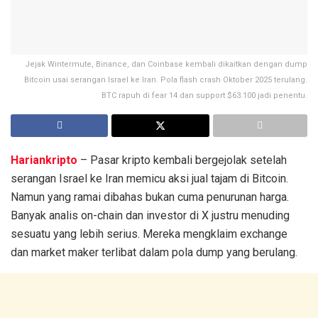
Jejak Wintermute, Binance, dan Coinbase kembali dikaitkan dengan dump
Bitcoin usai serangan Israel ke Iran. Pola flash crash Oktober 2025 terulang.
BTC rapuh di fear 14 dan support $63.100 jadi penentu.
Hariankripto
– Pasar kripto kembali bergejolak setelah
serangan Israel ke Iran memicu aksi jual tajam di Bitcoin.
Namun yang ramai dibahas bukan cuma penurunan harga.
Banyak analis on-chain dan investor di X justru menuding
sesuatu yang lebih serius. Mereka mengklaim exchange
dan market maker terlibat dalam pola dump yang berulang.