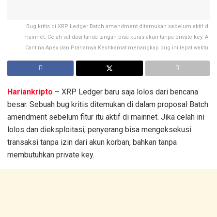
Bug kritis di XRP Ledger Batch amendment ditemukan sebelum aktif di
mainnet. Celah validasi tanda tangan bisa kuras akun tanpa private key. AI
Cantina Apex dan Pranamya Keshkamat menangkap bug ini tepat waktu.
Hariankripto
– XRP Ledger baru saja lolos dari bencana
besar. Sebuah bug kritis ditemukan di dalam proposal Batch
amendment sebelum fitur itu aktif di mainnet. Jika celah ini
lolos dan dieksploitasi, penyerang bisa mengeksekusi
transaksi tanpa izin dari akun korban, bahkan tanpa
membutuhkan private key.