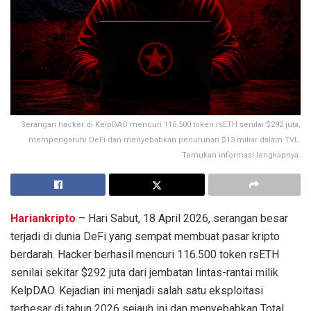
Serangan hacker di KelpDAO mencuri 116.500 token rsETH senilai $292 juta,
mempengaruhi DeFi dan menyebabkan penurunan $13 miliar dalam TVL.
Temukan informasi lengkapnya.
Hariankripto
– Hari Sabut, 18 April 2026, serangan besar
terjadi di dunia DeFi yang sempat membuat pasar kripto
berdarah. Hacker berhasil mencuri 116.500 token rsETH
senilai sekitar $292 juta dari jembatan lintas-rantai milik
KelpDAO. Kejadian ini menjadi salah satu eksploitasi
terbesar di tahun 2026 sejauh ini dan menyebabkan Total