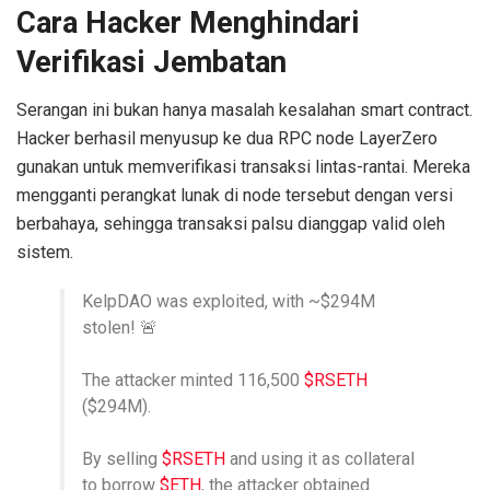
Cara Hacker Menghindari
Verifikasi Jembatan
Serangan ini bukan hanya masalah kesalahan smart contract.
Hacker berhasil menyusup ke dua RPC node LayerZero
gunakan untuk memverifikasi transaksi lintas-rantai. Mereka
mengganti perangkat lunak di node tersebut dengan versi
berbahaya, sehingga transaksi palsu dianggap valid oleh
sistem.
KelpDAO was exploited, with ~$294M
stolen! 🚨
The attacker minted 116,500
$RSETH
($294M).
By selling
$RSETH
and using it as collateral
to borrow
$ETH
, the attacker obtained