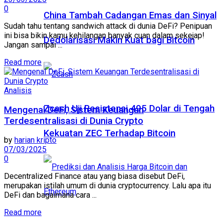
0
China Tambah Cadangan Emas dan Sinyal
Sudah tahu tentang sandwich attack di dunia DeFi? Penipuan
ini bisa bikin kamu kehilangan banyak cuan dalam sekejap!
Dedolarisasi Makin Kuat bagi Bitcoin
Jangan sampai ...
Read more
Analisis
Zcash Uji Resistensi 495 Dolar di Tengah
Mengenal DeFi, Sistem Keuangan
Terdesentralisasi di Dunia Crypto
Kekuatan ZEC Terhadap Bitcoin
by
harian kripto
07/03/2025
0
Decentralized Finance atau yang biasa disebut DeFi,
merupakan istilah umum di dunia cryptocurrency. Lalu apa itu
DeFi dan bagaimana cara ...
Read more