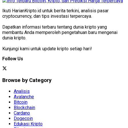
Ikuti HarianKripto.id untuk berita terkini, analisis pasar
cryptocurrency, dan tips investasi terpercaya.
Dapatkan informasi terbaru tentang dunia kripto yang
membantu Anda memperoleh pengetahuan baru mengenai
dunia kripto.
Kunjungi kami untuk update kripto setiap hari!
Follow Us
Browse by Category
Analisis
Avalanche
Bitcoin
Blockchain
Cardano
Dogecoin
Edukasi Kripto