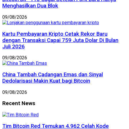
Menghasilkan Dua Blok
09/08/2026
Kartu Pembayaran Kripto Cetak Rekor Baru
dengan Transaksi Capai 759 Juta Dolar Di Bulan
Juli 2026
09/08/2026
China Tambah Cadangan Emas dan Sinyal
Dedolarisasi Makin Kuat bagi Bitcoin
09/08/2026
Recent News
Tim Bitcoin Red Temukan 4.962 Celah Kode