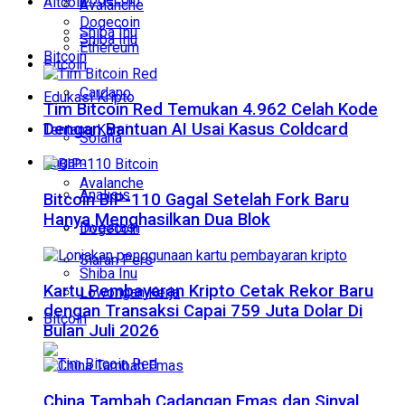
Altcoin
Avalanche
Dogecoin
Shiba Inu
Shiba Inu
Ethereum
Bitcoin
Bitcoin
Cardano
Edukasi Kripto
Tim Bitcoin Red Temukan 4.962 Celah Kode
Dengan Bantuan AI Usai Kasus Coldcard
Tentang Kami
Solana
Ragam
Avalanche
Analisis
Bitcoin BIP-110 Gagal Setelah Fork Baru
Hanya Menghasilkan Dua Blok
Investasi
Dogecoin
Siaran Pers
Shiba Inu
Kartu Pembayaran Kripto Cetak Rekor Baru
Lowongan Kerja
dengan Transaksi Capai 759 Juta Dolar Di
Bitcoin
Bulan Juli 2026
China Tambah Cadangan Emas dan Sinyal