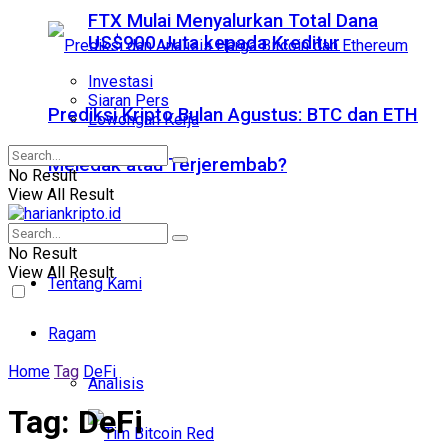
FTX Mulai Menyalurkan Total Dana
US$900 Juta kepada Kreditur
Investasi
Siaran Pers
Prediksi Kripto Bulan Agustus: BTC dan ETH
Lowongan Kerja
Meledak atau Terjerembab?
No Result
View All Result
Edukasi Kripto
No Result
View All Result
Tentang Kami
Ragam
Home
Tag
DeFi
Analisis
Tag:
DeFi