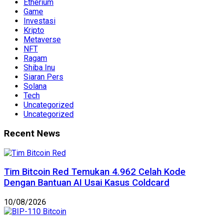
Etherium
Game
Investasi
Kripto
Metaverse
NFT
Ragam
Shiba Inu
Siaran Pers
Solana
Tech
Uncategorized
Uncategorized
Recent News
Tim Bitcoin Red Temukan 4.962 Celah Kode
Dengan Bantuan AI Usai Kasus Coldcard
10/08/2026