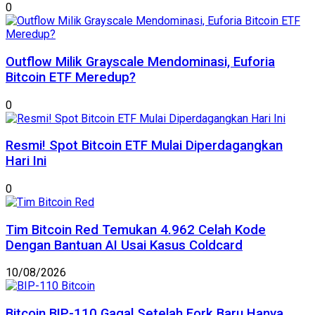
0
Outflow Milik Grayscale Mendominasi, Euforia
Bitcoin ETF Meredup?
0
Resmi! Spot Bitcoin ETF Mulai Diperdagangkan
Hari Ini
0
Tim Bitcoin Red Temukan 4.962 Celah Kode
Dengan Bantuan AI Usai Kasus Coldcard
10/08/2026
Bitcoin BIP-110 Gagal Setelah Fork Baru Hanya