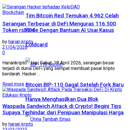
Blockchain
Tim Bitcoin Red Temukan 4.962 Celah
Serangan Terbesar di DeFi Menguras 116.500
Token rsETH
Kode Dengan Bantuan AI Usai Kasus
by
harian kripto
Coldcard
21/04/2026
0
Hariankripto - Hari Sabut, 18 April 2026, serangan besar
terjadi di dunia DeFi yang sempat membuat pasar kripto
berdarah. Hacker ...
Read more
Bitcoin BIP-110 Gagal Setelah Fork Baru
Edukasi Kripto
Hanya Menghasilkan Dua Blok
Waspada Sandwich Attack di Crypto! Begini Tips
Supaya Terhindar dari Penipuan Manipulasi Harga
by
harian kripto
23/03/2025