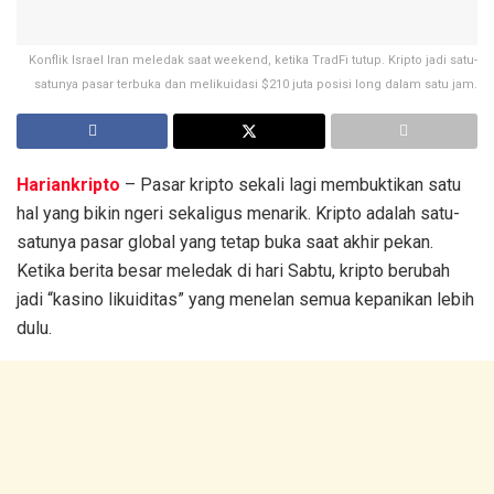
Konflik Israel Iran meledak saat weekend, ketika TradFi tutup. Kripto jadi satu-
satunya pasar terbuka dan melikuidasi $210 juta posisi long dalam satu jam.
Hariankripto
– Pasar kripto sekali lagi membuktikan satu
hal yang bikin ngeri sekaligus menarik. Kripto adalah satu-
satunya pasar global yang tetap buka saat akhir pekan.
Ketika berita besar meledak di hari Sabtu, kripto berubah
jadi “kasino likuiditas” yang menelan semua kepanikan lebih
dulu.