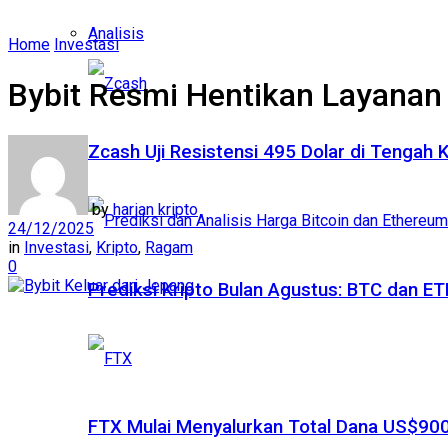
Analisis
Home
Investasi
Bybit Resmi Hentikan Layanan
Zcash Uji Resistensi 495 Dolar di Tengah
by
harian kripto
24/12/2025
in
Investasi
,
Kripto
,
Ragam
0
Prediksi Kripto Bulan Agustus: BTC dan 
FTX Mulai Menyalurkan Total Dana US$900