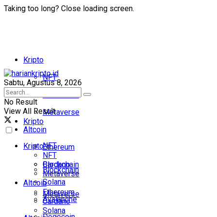
Taking too long? Close loading screen.
Kripto
NFT
Sabtu, Agustus 8, 2026
Blockchain
No Result
View All Result
Metaverse
Kripto
Altcoin
NFT
Kripto
Ethereum
NFT
Cardano
Blockchain
Blockchain
Metaverse
Solana
Altcoin
Ethereum
Metaverse
Avalanche
Cardano
Solana
Dogecoin