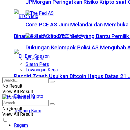
JPMorgan Peringatkan Risiko Kripto saat
Core PCE AS Juni Melandai dan Membuka P
Binance Hadirkan BTC Yield yang Bantu Pemilik
Dukungan Kelompok Polisi AS Mengubah A
Investasi
Siaran Pers
Lowongan Kerja
Pendiri Zcash Usulkan Bitcoin Hapus Batas 2
No Result
View All Result
Edukasi Kripto
No Result
Tentang Kami
View All Result
Ragam