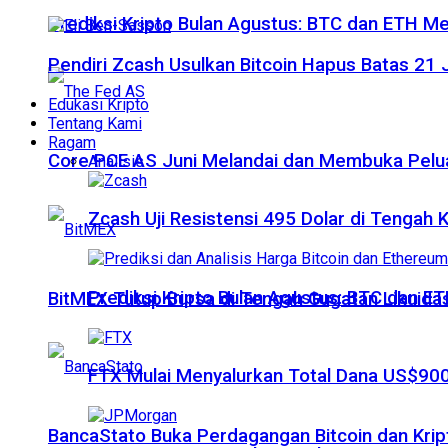
Prediksi Kripto Bulan Agustus: BTC dan ETH M
Pendiri Zcash Usulkan Bitcoin Hapus Batas 2
Edukasi Kripto
Tentang Kami
Ragam
Core PCE AS Juni Melandai dan Membuka Pelua
Analisis
Zcash Uji Resistensi 495 Dolar di Tengah
Prediksi Kripto Bulan Agustus: BTC dan 
BitMEX Tutup Bursa di Tengah Gugatan Likuidas
FTX Mulai Menyalurkan Total Dana US$900
BancaStato Buka Perdagangan Bitcoin dan Kript