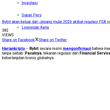
Investasi
Siaran Pers
Bybit akan keluar dari Jepang mulai 2026 akibat regulasi FSA 
Lowongan Kerja
382
VIEWS
Share on Facebook
Share on Twitter
Hariankripto
–
Bybit
secara resmi
mengonfirmasi
bahwa mer
tanpa sebab.
Pasalnya
, tekanan regulasi dari
Financial Servi
keberlanjutan bisnis globalnya.