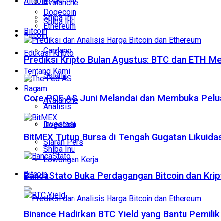
Altcoin
Avalanche
Dogecoin
Shiba Inu
Shiba Inu
Ethereum
Bitcoin
Bitcoin
Cardano
Edukasi Kripto
Prediksi Kripto Bulan Agustus: BTC dan ETH M
Tentang Kami
Solana
Ragam
Core PCE AS Juni Melandai dan Membuka Pelua
Avalanche
Analisis
Investasi
Dogecoin
BitMEX Tutup Bursa di Tengah Gugatan Likuidas
Siaran Pers
Shiba Inu
Lowongan Kerja
Bitcoin
BancaStato Buka Perdagangan Bitcoin dan Kript
Binance Hadirkan BTC Yield yang Bantu Pemilik