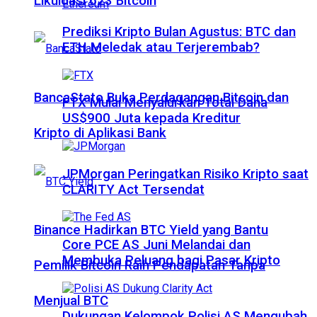
Likuidasi 623 Bitcoin
Prediksi Kripto Bulan Agustus: BTC dan
ETH Meledak atau Terjerembab?
BancaStato Buka Perdagangan Bitcoin dan
FTX Mulai Menyalurkan Total Dana
US$900 Juta kepada Kreditur
Kripto di Aplikasi Bank
JPMorgan Peringatkan Risiko Kripto saat
CLARITY Act Tersendat
Binance Hadirkan BTC Yield yang Bantu
Core PCE AS Juni Melandai dan
Membuka Peluang bagi Pasar Kripto
Pemilik Bitcoin Raih Pendapatan Tanpa
Menjual BTC
Dukungan Kelompok Polisi AS Mengubah