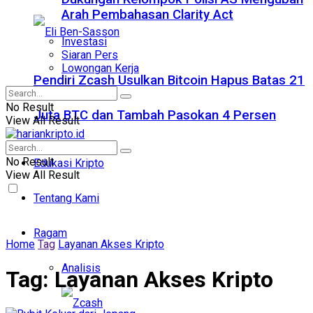
Arah Pembahasan Clarity Act
Investasi
Siaran Pers
Lowongan Kerja
Pendiri Zcash Usulkan Bitcoin Hapus Batas 21
No Result
Juta BTC dan Tambah Pasokan 4 Persen
View All Result
No Result
Edukasi Kripto
View All Result
Tentang Kami
Ragam
Home
Tag
Layanan Akses Kripto
Analisis
Tag:
Layanan Akses Kripto