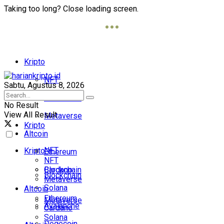
Taking too long? Close loading screen.
Kripto
NFT
Sabtu, Agustus 8, 2026
Blockchain
No Result
View All Result
Metaverse
Kripto
Altcoin
NFT
Kripto
Ethereum
NFT
Cardano
Blockchain
Blockchain
Metaverse
Solana
Altcoin
Ethereum
Metaverse
Avalanche
Cardano
Solana
Dogecoin