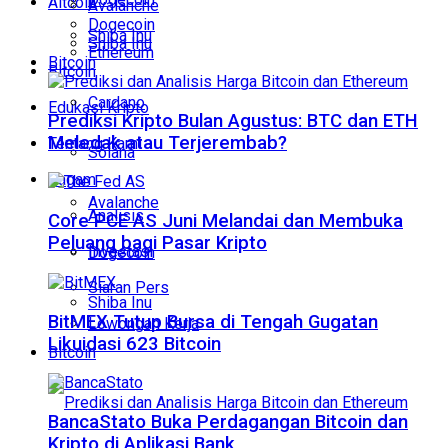
Altcoin
Avalanche
Dogecoin
Shiba Inu
Shiba Inu
Ethereum
Bitcoin
Bitcoin
Cardano
Edukasi Kripto
Prediksi Kripto Bulan Agustus: BTC dan ETH
Meledak atau Terjerembab?
Tentang Kami
Solana
Ragam
Avalanche
Analisis
Core PCE AS Juni Melandai dan Membuka
Peluang bagi Pasar Kripto
Investasi
Dogecoin
Siaran Pers
Shiba Inu
BitMEX Tutup Bursa di Tengah Gugatan
Lowongan Kerja
Likuidasi 623 Bitcoin
Bitcoin
BancaStato Buka Perdagangan Bitcoin dan
Kripto di Aplikasi Bank