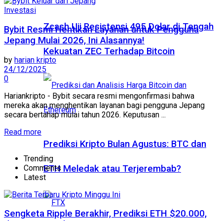
Investasi
Zcash Uji Resistensi 495 Dolar di Tengah
Bybit Resmi Hentikan Layanan untuk Pengguna
Jepang Mulai 2026, Ini Alasannya!
Kekuatan ZEC Terhadap Bitcoin
by
harian kripto
24/12/2025
0
Hariankripto - Bybit secara resmi mengonfirmasi bahwa
mereka akan menghentikan layanan bagi pengguna Jepang
secara bertahap mulai tahun 2026. Keputusan ...
Read more
Prediksi Kripto Bulan Agustus: BTC dan
Trending
Comments
ETH Meledak atau Terjerembab?
Latest
Sengketa Ripple Berakhir, Prediksi ETH $20.000,