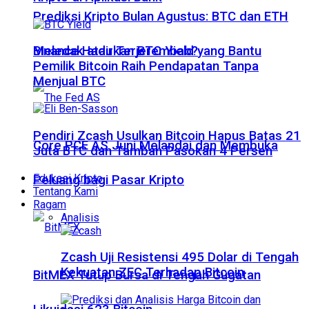
Prediksi Kripto Bulan Agustus: BTC dan ETH
Meledak atau Terjerembab?
Binance Hadirkan BTC Yield yang Bantu
Pemilik Bitcoin Raih Pendapatan Tanpa
Menjual BTC
Pendiri Zcash Usulkan Bitcoin Hapus Batas 21
Core PCE AS Juni Melandai dan Membuka
Juta BTC dan Tambah Pasokan 4 Persen
Edukasi Kripto
Peluang bagi Pasar Kripto
Tentang Kami
Ragam
Analisis
Zcash Uji Resistensi 495 Dolar di Tengah
Kekuatan ZEC Terhadap Bitcoin
BitMEX Tutup Bursa di Tengah Gugatan