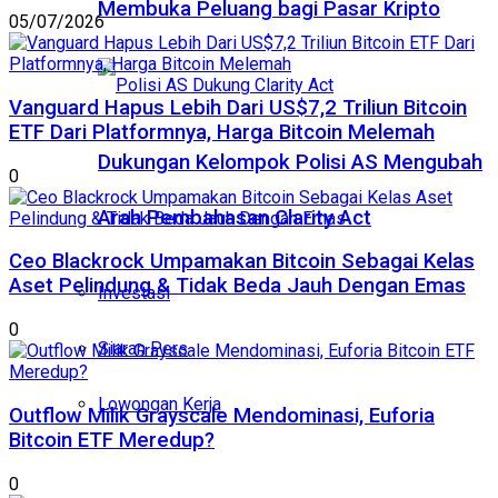
Membuka Peluang bagi Pasar Kripto
05/07/2026
Vanguard Hapus Lebih Dari US$7,2 Triliun Bitcoin
ETF Dari Platformnya, Harga Bitcoin Melemah
Dukungan Kelompok Polisi AS Mengubah
0
Arah Pembahasan Clarity Act
Ceo Blackrock Umpamakan Bitcoin Sebagai Kelas
Aset Pelindung & Tidak Beda Jauh Dengan Emas
Investasi
0
Siaran Pers
Lowongan Kerja
Outflow Milik Grayscale Mendominasi, Euforia
Bitcoin ETF Meredup?
0