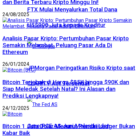
dan Berita Terbaru Kripto Minggu Ini!
FTX Mulai Menyalurkan Total Dana
24/08/2025
US$900 Juta kepada Kreditur
Analisis Pasar Kripto: Pertumbuhan Pasar Kripto
Semakin Melambat, Peluang Pasar Ada Di
Ethereum
26/01/2024
JPMorgan Peringatkan Risiko Kripto saat
Bitcoin Terjebak di Harga $85K hingga $90K dan
CLARITY Act Tersendat
Siap Meledak Setelah Natal? Ini Alasan dan
Prediksi Lengkapnya!
24/12/2025
Core PCE AS Juni Melandai dan
Bitcoin 1 Juta Dolar Menurut Pendiri Ledger Bukan
Kabar Baik