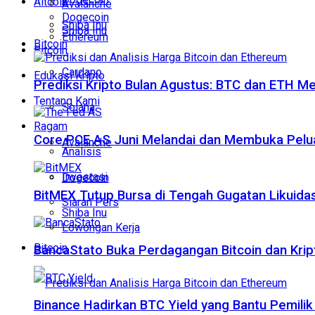
Altcoin
Avalanche
Dogecoin
Shiba Inu
Shiba Inu
Ethereum
Bitcoin
Bitcoin
Cardano
Edukasi Kripto
Prediksi Kripto Bulan Agustus: BTC dan ETH M
Tentang Kami
Solana
Ragam
Core PCE AS Juni Melandai dan Membuka Pelua
Avalanche
Analisis
Investasi
Dogecoin
BitMEX Tutup Bursa di Tengah Gugatan Likuidas
Siaran Pers
Shiba Inu
Lowongan Kerja
Bitcoin
BancaStato Buka Perdagangan Bitcoin dan Kript
Binance Hadirkan BTC Yield yang Bantu Pemilik