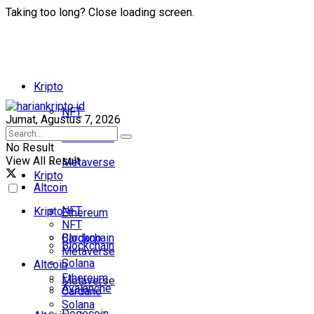
Taking too long? Close loading screen.
Kripto
NFT
Jumat, Agustus 7, 2026
Blockchain
No Result
View All Result
Metaverse
Kripto
Altcoin
NFT
Kripto
Ethereum
NFT
Cardano
Blockchain
Blockchain
Metaverse
Solana
Altcoin
Ethereum
Metaverse
Avalanche
Cardano
Solana
Dogecoin