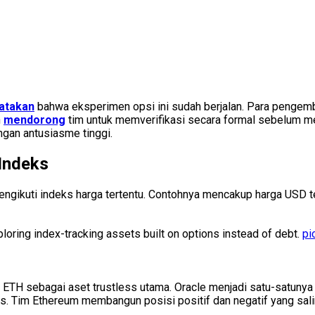
atakan
bahwa eksperimen opsi ini sudah berjalan. Para pengemb
n
mendorong
tim untuk memverifikasi secara formal sebelum mel
ngan antusiasme tinggi.
Indeks
ngikuti indeks harga tertentu. Contohnya mencakup harga USD t
ploring index-tracking assets built on options instead of debt.
pi
ETH sebagai aset trustless utama. Oracle menjadi satu-satunya k
ures. Tim Ethereum membangun posisi positif dan negatif yang s