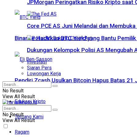
JPMorgan Peringatkan Risiko Kripto saat
Core PCE AS Juni Melandai dan Membuka P
Binance Hadirkan BTC Yield yang Bantu Pemilik
Dukungan Kelompok Polisi AS Mengubah A
Investasi
Siaran Pers
Lowongan Kerja
Pendiri Zcash Usulkan Bitcoin Hapus Batas 2
No Result
View All Result
Edukasi Kripto
No Result
Tentang Kami
View All Result
Ragam