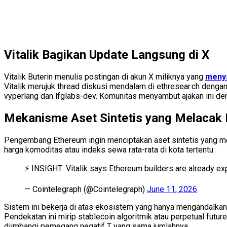
Vitalik Bagikan Update Langsung di X
Vitalik Buterin menulis postingan di akun X miliknya yang
meny
Vitalik merujuk thread diskusi mendalam di ethresear.ch denga
vyperlang dan lfglabs-dev. Komunitas menyambut ajakan ini de
Mekanisme Aset Sintetis yang Melacak 
Pengembang Ethereum ingin menciptakan aset sintetis yang me
harga komoditas atau indeks sewa rata-rata di kota tertentu.
⚡️ INSIGHT: Vitalik says Ethereum builders are already ex
— Cointelegraph (@Cointelegraph)
June 11, 2026
Sistem ini bekerja di atas ekosistem yang hanya mengandalkan 
Pendekatan ini mirip stablecoin algoritmik atau perpetual fut
diimbangi pemegang negatif T yang sama jumlahnya.