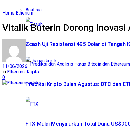
Analisis
Home
Etherium
Vitalik Buterin Dorong Inovasi
Zcash Uji Resistensi 495 Dolar di Tengah
by
harian kripto
11/06/2026
in
Etherium
,
Kripto
0
Prediksi Kripto Bulan Agustus: BTC dan 
FTX Mulai Menyalurkan Total Dana US$900