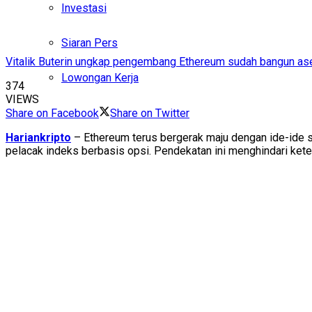
Investasi
Siaran Pers
Vitalik Buterin ungkap pengembang Ethereum sudah bangun aset p
Lowongan Kerja
374
VIEWS
Share on Facebook
Share on Twitter
Hariankripto
– Ethereum terus bergerak maju dengan ide-ide s
pelacak indeks berbasis opsi. Pendekatan ini menghindari ke