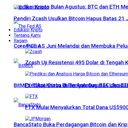
Prediksi Kripto Bulan Agustus: BTC dan ETH M
Pendiri Zcash Usulkan Bitcoin Hapus Batas 2
Edukasi Kripto
Tentang Kami
Ragam
Core PCE AS Juni Melandai dan Membuka Pelua
Analisis
Zcash Uji Resistensi 495 Dolar di Tengah
Prediksi Kripto Bulan Agustus: BTC dan 
BitMEX Tutup Bursa di Tengah Gugatan Likuidas
FTX Mulai Menyalurkan Total Dana US$900
BancaStato Buka Perdagangan Bitcoin dan Kript