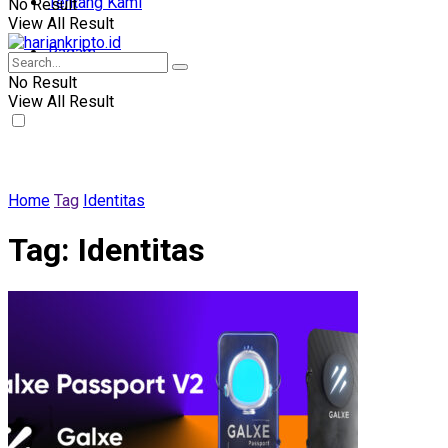
Tentang Kami
No Result
View All Result
Ragam
No Result
View All Result
Home
Tag
Identitas
Tag:
Identitas