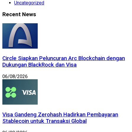
Uncategorized
Recent News
Circle Siapkan Peluncuran Arc Blockchain dengan
Dukungan BlackRock dan Visa
06/08/2026
Visa Gandeng Zerohash Hadirkan Pembayaran
Stablecoin untuk Transaksi Global