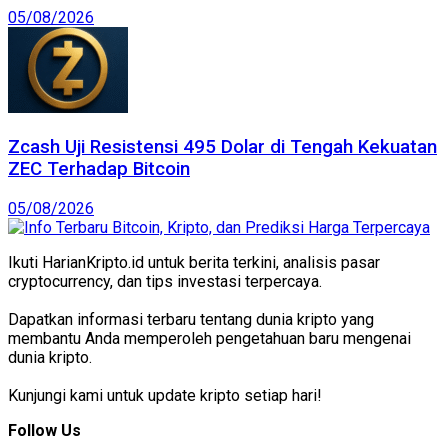
05/08/2026
Zcash Uji Resistensi 495 Dolar di Tengah Kekuatan
ZEC Terhadap Bitcoin
05/08/2026
Ikuti HarianKripto.id untuk berita terkini, analisis pasar
cryptocurrency, dan tips investasi terpercaya.
Dapatkan informasi terbaru tentang dunia kripto yang
membantu Anda memperoleh pengetahuan baru mengenai
dunia kripto.
Kunjungi kami untuk update kripto setiap hari!
Follow Us