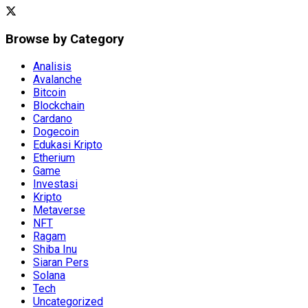
Browse by Category
Analisis
Avalanche
Bitcoin
Blockchain
Cardano
Dogecoin
Edukasi Kripto
Etherium
Game
Investasi
Kripto
Metaverse
NFT
Ragam
Shiba Inu
Siaran Pers
Solana
Tech
Uncategorized