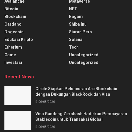
Avalanche
Metaverse
Bitcoin
NFT
Blockchain
Ragam
Cardano
Shiba Inu
Dogecoin
Siaran Pers
Edukasi Kripto
Solana
Etherium
Tech
Game
Uncategorized
Investasi
Uncategorized
Recent News
Circle Siapkan Peluncuran Arc Blockchain
dengan Dukungan BlackRock dan Visa
06/08/2026
Visa Gandeng Zerohash Hadirkan Pembayaran
Stablecoin untuk Transaksi Global
06/08/2026