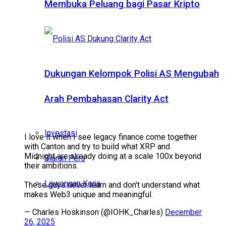
Membuka Peluang bagi Pasar Kripto
Dukungan Kelompok Polisi AS Mengubah
Arah Pembahasan Clarity Act
Investasi
I love it when I see legacy finance come together
with Canton and try to build what XRP and
Midnight are already doing at a scale 100x beyond
Siaran Pers
their ambitions.
Lowongan Kerja
These guys never learn and don't understand what
makes Web3 unique and meaningful.
— Charles Hoskinson (@IOHK_Charles)
December
26, 2025