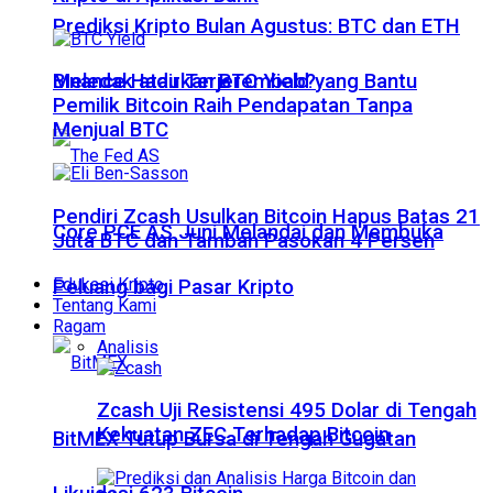
Prediksi Kripto Bulan Agustus: BTC dan ETH
Meledak atau Terjerembab?
Binance Hadirkan BTC Yield yang Bantu
Pemilik Bitcoin Raih Pendapatan Tanpa
Menjual BTC
Pendiri Zcash Usulkan Bitcoin Hapus Batas 21
Core PCE AS Juni Melandai dan Membuka
Juta BTC dan Tambah Pasokan 4 Persen
Edukasi Kripto
Peluang bagi Pasar Kripto
Tentang Kami
Ragam
Analisis
Zcash Uji Resistensi 495 Dolar di Tengah
Kekuatan ZEC Terhadap Bitcoin
BitMEX Tutup Bursa di Tengah Gugatan