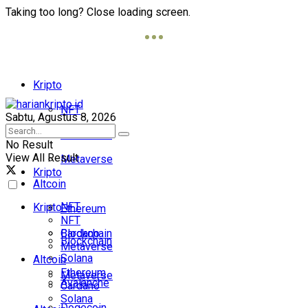
Taking too long? Close loading screen.
Kripto
NFT
Sabtu, Agustus 8, 2026
Blockchain
No Result
View All Result
Metaverse
Kripto
Altcoin
NFT
Kripto
Ethereum
NFT
Cardano
Blockchain
Blockchain
Metaverse
Solana
Altcoin
Ethereum
Metaverse
Avalanche
Cardano
Solana
Dogecoin