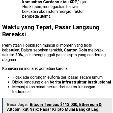
komunitas Cardano atau XRP
,” ujar
Hoskinson, menegaskan bahwa
kekuatan ekosistem menjadi faktor
pembeda utama.
Waktu yang Tepat, Pasar Langsung
Bereaksi
Pernyataan Hoskinson muncul di momen yang tidak
kebetulan. Dalam sepekan terakhir,
Canton Coin
melonjak
sekitar
20%
, jauh mengungguli pasar kripto yang cenderung
stagnan.
Kenaikan ini menarik perhatian karena:
Tidak ada dorongan euforia dari pasar secara umum
Dipicu langsung oleh
berita infrastruktur institusional
Menunjukkan minat serius dari sektor keuangan
tradisional
Baca Juga:
Bitcoin Tembus $113.000, Ethereum &
Altcoin Ikut Naik: Pasar Kripto Mulai Bangkit Lagi!