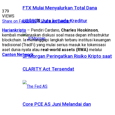
FTX Mulai Menyalurkan Total Dana
379
VIEWS
US$900 Juta kepada Kreditur
Share on Facebook
Share on Twitter
Hariankripto
– Pendiri Cardano,
Charles Hoskinson
,
kembali memanaskan diskusi soal masa depan infrastruktur
blockchain. Ia menanggapi langkah terbaru institusi keuangan
tradisional (TradFi) yang mulai serius masuk ke tokenisasi
aset dunia nyata atau
real-world assets (RWA)
melalui
Canton Network
.
JPMorgan Peringatkan Risiko Kripto saat
CLARITY Act Tersendat
Core PCE AS Juni Melandai dan