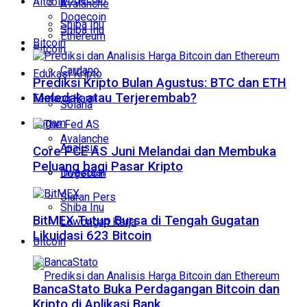
Altcoin
Avalanche
Dogecoin
Shiba Inu
Shiba Inu
Ethereum
Bitcoin
Bitcoin
Cardano
Edukasi Kripto
Prediksi Kripto Bulan Agustus: BTC dan ETH
Meledak atau Terjerembab?
Tentang Kami
Solana
Ragam
Avalanche
Analisis
Core PCE AS Juni Melandai dan Membuka
Peluang bagi Pasar Kripto
Investasi
Dogecoin
Siaran Pers
Shiba Inu
BitMEX Tutup Bursa di Tengah Gugatan
Lowongan Kerja
Likuidasi 623 Bitcoin
Bitcoin
BancaStato Buka Perdagangan Bitcoin dan
Kripto di Aplikasi Bank