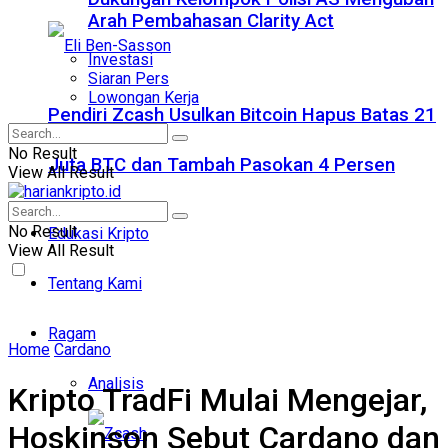
Arah Pembahasan Clarity Act
Investasi
Siaran Pers
Lowongan Kerja
Pendiri Zcash Usulkan Bitcoin Hapus Batas 21
No Result
Juta BTC dan Tambah Pasokan 4 Persen
View All Result
No Result
Edukasi Kripto
View All Result
Tentang Kami
Ragam
Home
Cardano
Analisis
Kripto TradFi Mulai Mengejar,
Hoskinson Sebut Cardano dan