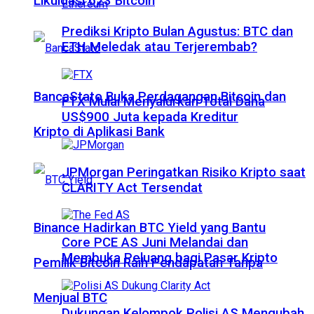
Likuidasi 623 Bitcoin
Prediksi Kripto Bulan Agustus: BTC dan
ETH Meledak atau Terjerembab?
BancaStato Buka Perdagangan Bitcoin dan
FTX Mulai Menyalurkan Total Dana
US$900 Juta kepada Kreditur
Kripto di Aplikasi Bank
JPMorgan Peringatkan Risiko Kripto saat
CLARITY Act Tersendat
Binance Hadirkan BTC Yield yang Bantu
Core PCE AS Juni Melandai dan
Membuka Peluang bagi Pasar Kripto
Pemilik Bitcoin Raih Pendapatan Tanpa
Menjual BTC
Dukungan Kelompok Polisi AS Mengubah