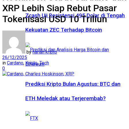
XRP Lebih Siap Rebut Pasar
Zcash Uji Resistensi 495 Dolar di Tengah
Tokenisasi USD 10 Triliun
Kekuatan ZEC Terhadap Bitcoin
by
harian kripto
26/12/2025
in
Cardano
,
Kripto
,
Tech
0
Prediksi Kripto Bulan Agustus: BTC dan
ETH Meledak atau Terjerembab?