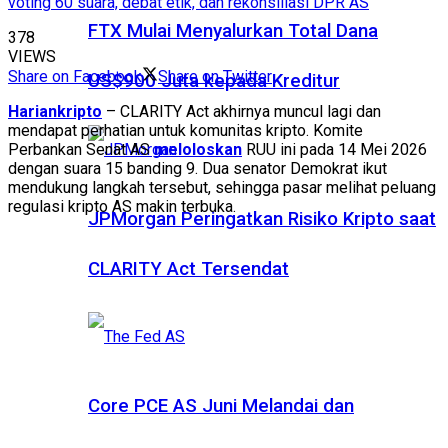
voting 60 suara, debat etik, dan rekonsiliasi DPR AS
FTX Mulai Menyalurkan Total Dana
378
VIEWS
Share on Facebook
Share on Twitter
US$900 Juta kepada Kreditur
Hariankripto
– CLARITY Act akhirnya muncul lagi dan
mendapat perhatian untuk komunitas kripto. Komite
Perbankan Senat AS
meloloskan
RUU ini pada 14 Mei 2026
dengan suara 15 banding 9. Dua senator Demokrat ikut
mendukung langkah tersebut, sehingga pasar melihat peluang
regulasi kripto AS makin terbuka.
JPMorgan Peringatkan Risiko Kripto saat
CLARITY Act Tersendat
Core PCE AS Juni Melandai dan