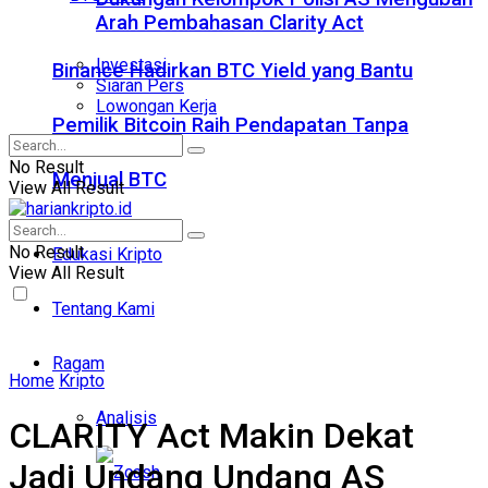
Arah Pembahasan Clarity Act
Investasi
Binance Hadirkan BTC Yield yang Bantu
Siaran Pers
Lowongan Kerja
Pemilik Bitcoin Raih Pendapatan Tanpa
No Result
Menjual BTC
View All Result
No Result
Edukasi Kripto
View All Result
Tentang Kami
Ragam
Home
Kripto
Analisis
CLARITY Act Makin Dekat
Jadi Undang Undang AS