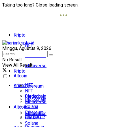
Taking too long? Close loading screen.
Kripto
NFT
Minggu, Agustus 9, 2026
Blockchain
No Result
View All Result
Metaverse
Kripto
Altcoin
NFT
Kripto
Ethereum
NFT
Cardano
Blockchain
Blockchain
Metaverse
Solana
Altcoin
Ethereum
Metaverse
Avalanche
Cardano
Solana
Dogecoin