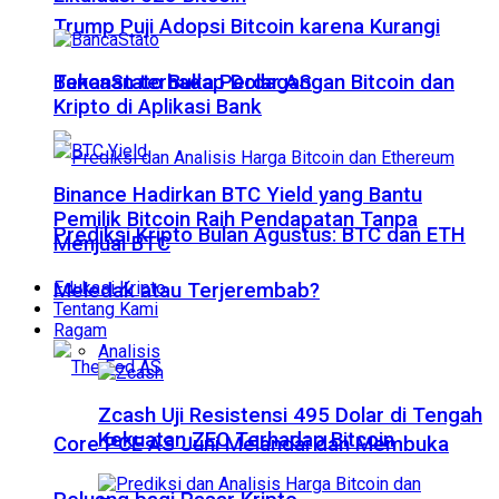
Trump Puji Adopsi Bitcoin karena Kurangi
Tekanan terhadap Dolar AS
BancaStato Buka Perdagangan Bitcoin dan
Kripto di Aplikasi Bank
Binance Hadirkan BTC Yield yang Bantu
Pemilik Bitcoin Raih Pendapatan Tanpa
Prediksi Kripto Bulan Agustus: BTC dan ETH
Menjual BTC
Edukasi Kripto
Meledak atau Terjerembab?
Tentang Kami
Ragam
Analisis
Zcash Uji Resistensi 495 Dolar di Tengah
Kekuatan ZEC Terhadap Bitcoin
Core PCE AS Juni Melandai dan Membuka