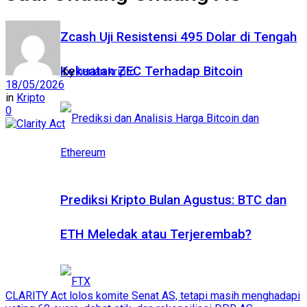
Zcash Uji Resistensi 495 Dolar di Tengah
Kekuatan ZEC Terhadap Bitcoin
by
harian kripto
18/05/2026
in
Kripto
0
Prediksi Kripto Bulan Agustus: BTC dan
ETH Meledak atau Terjerembab?
CLARITY Act lolos komite Senat AS, tetapi masih menghadapi