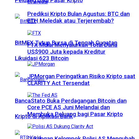
Peluang bagi Pasar Kripto
Prediksi Kripto Bulan Agustus: BTC dan
ETH Meledak atau Terjerembab?
BitMEX Tutup Bursa di Tengah Gugatan
FTX Mulai Menyalurkan Total Dana
US$900 Juta kepada Kreditur
Likuidasi 623 Bitcoin
JPMorgan Peringatkan Risiko Kripto saat
CLARITY Act Tersendat
BancaStato Buka Perdagangan Bitcoin dan
Core PCE AS Juni Melandai dan
Membuka Peluang bagi Pasar Kripto
Kripto di Aplikasi Bank
Dukungan Kelompok Polisi AS Mengubah