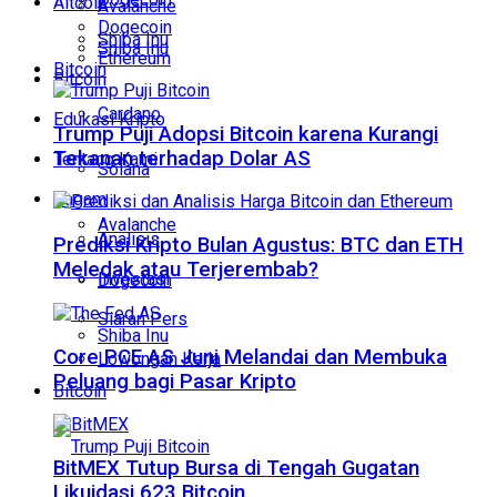
Altcoin
Avalanche
Dogecoin
Shiba Inu
Shiba Inu
Ethereum
Bitcoin
Bitcoin
Cardano
Edukasi Kripto
Trump Puji Adopsi Bitcoin karena Kurangi
Tekanan terhadap Dolar AS
Tentang Kami
Solana
Ragam
Avalanche
Analisis
Prediksi Kripto Bulan Agustus: BTC dan ETH
Meledak atau Terjerembab?
Investasi
Dogecoin
Siaran Pers
Shiba Inu
Core PCE AS Juni Melandai dan Membuka
Lowongan Kerja
Peluang bagi Pasar Kripto
Bitcoin
BitMEX Tutup Bursa di Tengah Gugatan
Likuidasi 623 Bitcoin