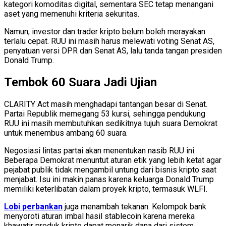
kategori komoditas digital, sementara SEC tetap menangani
aset yang memenuhi kriteria sekuritas.
Namun, investor dan trader kripto belum boleh merayakan
terlalu cepat. RUU ini masih harus melewati voting Senat AS,
penyatuan versi DPR dan Senat AS, lalu tanda tangan presiden
Donald Trump.
Tembok 60 Suara Jadi Ujian
CLARITY Act masih menghadapi tantangan besar di Senat.
Partai Republik memegang 53 kursi, sehingga pendukung
RUU ini masih membutuhkan sedikitnya tujuh suara Demokrat
untuk menembus ambang 60 suara.
Negosiasi lintas partai akan menentukan nasib RUU ini.
Beberapa Demokrat menuntut aturan etik yang lebih ketat agar
pejabat publik tidak mengambil untung dari bisnis kripto saat
menjabat. Isu ini makin panas karena keluarga Donald Trump
memiliki keterlibatan dalam proyek kripto, termasuk WLFI.
Lobi perbankan
juga menambah tekanan. Kelompok bank
menyoroti aturan imbal hasil stablecoin karena mereka
khawatir produk kripto dapat menarik dana dari sistem