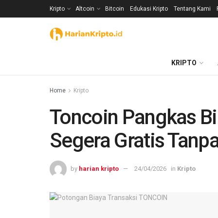
Kripto
Altcoin
Bitcoin
Edukasi Kripto
Tentang Kami
KRIPTO
Home
Kripto
Toncoin Pangkas Bia
Segera Gratis Tanp
by
harian kripto
24/04/2026
in
Kripto