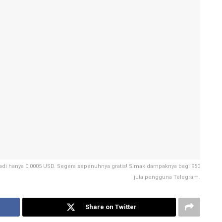
jadi hanya 0,0005 USD. Segera sepenuhnya gratis! Simak dampaknya bagi 950
juta pengguna Telegram.
Share on Twitter