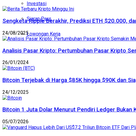
Investasi
Siaran Pers
Sengketa Ripple Berakhir, Prediksi ETH $20.000, dan
24/08/2025
Lowongan Kerja
Analisis Pasar Kripto: Pertumbuhan Pasar Kripto S
26/01/2024
Bitcoin Terjebak di Harga $85K hingga $90K dan Sia
24/12/2025
Bitcoin 1 Juta Dolar Menurut Pendiri Ledger Bukan 
05/07/2026