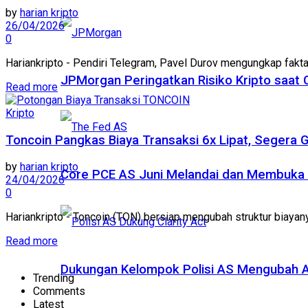
by
harian kripto
26/04/2026
0
Hariankripto - Pendiri Telegram, Pavel Durov mengungkap fakta 
JPMorgan Peringatkan Risiko Kripto saat
Read more
Kripto
Toncoin Pangkas Biaya Transaksi 6x Lipat, Segera G
by
harian kripto
Core PCE AS Juni Melandai dan Membuka P
24/04/2026
0
Hariankripto - Toncoin (TON) bersiap mengubah struktur biayany
Read more
Dukungan Kelompok Polisi AS Mengubah A
Trending
Comments
Latest