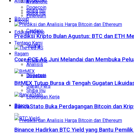
Altcoin
Avalanche
Dogecoin
Shiba Inu
Shiba Inu
Ethereum
Bitcoin
Bitcoin
Cardano
Edukasi Kripto
Prediksi Kripto Bulan Agustus: BTC dan ETH M
Tentang Kami
Solana
Ragam
Core PCE AS Juni Melandai dan Membuka Pelua
Avalanche
Analisis
Investasi
Dogecoin
BitMEX Tutup Bursa di Tengah Gugatan Likuidas
Siaran Pers
Shiba Inu
Lowongan Kerja
Bitcoin
BancaStato Buka Perdagangan Bitcoin dan Kript
Binance Hadirkan BTC Yield yang Bantu Pemilik