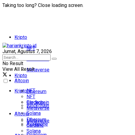
Taking too long? Close loading screen.
Kripto
NFT
Jumat, Agustus 7, 2026
Blockchain
No Result
View All Result
Metaverse
Kripto
Altcoin
NFT
Kripto
Ethereum
NFT
Cardano
Blockchain
Blockchain
Metaverse
Solana
Altcoin
Ethereum
Metaverse
Avalanche
Cardano
Solana
Dogecoin