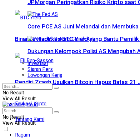
JPMorgan Peringatkan Risiko Kripto saat
Core PCE AS Juni Melandai dan Membuka P
Binance Hadirkan BTC Yield yang Bantu Pemilik
Dukungan Kelompok Polisi AS Mengubah A
Investasi
Siaran Pers
Lowongan Kerja
Pendiri Zcash Usulkan Bitcoin Hapus Batas 2
No Result
View All Result
Edukasi Kripto
No Result
Tentang Kami
View All Result
Ragam