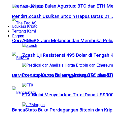
Prediksi Kripto Bulan Agustus: BTC dan ETH M
Pendiri Zcash Usulkan Bitcoin Hapus Batas 2
Edukasi Kripto
Tentang Kami
Ragam
Core PCE AS Juni Melandai dan Membuka Pelua
Analisis
Zcash Uji Resistensi 495 Dolar di Tengah
Prediksi Kripto Bulan Agustus: BTC dan 
BitMEX Tutup Bursa di Tengah Gugatan Likuidas
FTX Mulai Menyalurkan Total Dana US$900
BancaStato Buka Perdagangan Bitcoin dan Kript