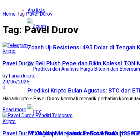
Analisis
Home
Tag
Pavel Durov
Tag:
Pavel Durov
Zcash Uji Resistensi 495 Dolar di Tengah
Kripto
Pavel Durov Beli Plush Pepe dan Bikin Koleksi TON M
by
harian kripto
29/06/2026
0
Prediksi Kripto Bulan Agustus: BTC dan 
Hariankripto - Pavel Durov kembali menarik perhatian komunitas
Read more
Kripto
FTX Mulai Menyalurkan Total Dana US$900
Pavel Durov Ungkap 41 Kasus Penculikan Kripto di 