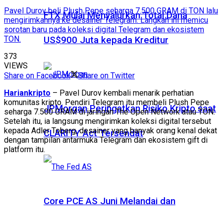
Pavel Durov beli Plush Pepe seharga 7.500 GRAM di TON lalu
FTX Mulai Menyalurkan Total Dana
mengirimkannya ke desainer Telegram. Langkah ini memicu
sorotan baru pada koleksi digital Telegram dan ekosistem
TON.
US$900 Juta kepada Kreditur
373
VIEWS
Share on Facebook
Share on Twitter
Hariankripto
– Pavel Durov kembali menarik perhatian
komunitas kripto. Pendiri Telegram itu membeli Plush Pepe
JPMorgan Peringatkan Risiko Kripto saat
seharga 7.500 GRAM di jaringan The Open Network atau TON.
Setelah itu, ia langsung mengirimkan koleksi digital tersebut
kepada Adler Toberg, desainer yang banyak orang kenal dekat
CLARITY Act Tersendat
dengan tampilan antarmuka Telegram dan ekosistem gift di
platform itu.
Core PCE AS Juni Melandai dan