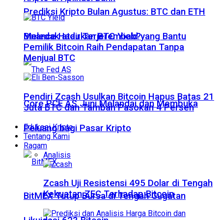
Prediksi Kripto Bulan Agustus: BTC dan ETH
Meledak atau Terjerembab?
Binance Hadirkan BTC Yield yang Bantu
Pemilik Bitcoin Raih Pendapatan Tanpa
Menjual BTC
Pendiri Zcash Usulkan Bitcoin Hapus Batas 21
Core PCE AS Juni Melandai dan Membuka
Juta BTC dan Tambah Pasokan 4 Persen
Edukasi Kripto
Peluang bagi Pasar Kripto
Tentang Kami
Ragam
Analisis
Zcash Uji Resistensi 495 Dolar di Tengah
Kekuatan ZEC Terhadap Bitcoin
BitMEX Tutup Bursa di Tengah Gugatan