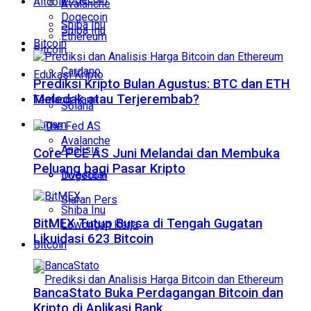
Altcoin
Avalanche
Dogecoin
Shiba Inu
Shiba Inu
Ethereum
Bitcoin
Bitcoin
Cardano
Edukasi Kripto
Prediksi Kripto Bulan Agustus: BTC dan ETH
Meledak atau Terjerembab?
Tentang Kami
Solana
Ragam
Avalanche
Analisis
Core PCE AS Juni Melandai dan Membuka
Peluang bagi Pasar Kripto
Investasi
Dogecoin
Siaran Pers
Shiba Inu
BitMEX Tutup Bursa di Tengah Gugatan
Lowongan Kerja
Likuidasi 623 Bitcoin
Bitcoin
BancaStato Buka Perdagangan Bitcoin dan
Kripto di Aplikasi Bank