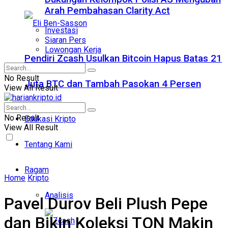
Arah Pembahasan Clarity Act
Investasi
Siaran Pers
Lowongan Kerja
Pendiri Zcash Usulkan Bitcoin Hapus Batas 21
No Result
Juta BTC dan Tambah Pasokan 4 Persen
View All Result
No Result
Edukasi Kripto
View All Result
Tentang Kami
Ragam
Home
Kripto
Analisis
Pavel Durov Beli Plush Pepe
dan Bikin Koleksi TON Makin