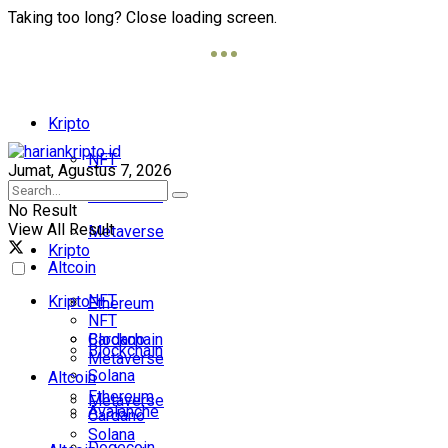
Taking too long? Close loading screen.
Kripto
NFT
Jumat, Agustus 7, 2026
Blockchain
No Result
View All Result
Metaverse
Kripto
Altcoin
NFT
Kripto
Ethereum
NFT
Cardano
Blockchain
Blockchain
Metaverse
Solana
Altcoin
Ethereum
Metaverse
Avalanche
Cardano
Solana
Dogecoin