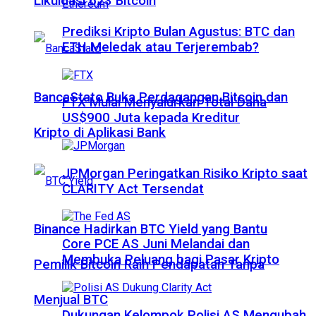
Likuidasi 623 Bitcoin
Prediksi Kripto Bulan Agustus: BTC dan
ETH Meledak atau Terjerembab?
BancaStato Buka Perdagangan Bitcoin dan
FTX Mulai Menyalurkan Total Dana
US$900 Juta kepada Kreditur
Kripto di Aplikasi Bank
JPMorgan Peringatkan Risiko Kripto saat
CLARITY Act Tersendat
Binance Hadirkan BTC Yield yang Bantu
Core PCE AS Juni Melandai dan
Membuka Peluang bagi Pasar Kripto
Pemilik Bitcoin Raih Pendapatan Tanpa
Menjual BTC
Dukungan Kelompok Polisi AS Mengubah