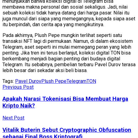
menunjukkan bahwa koleksi digital di Telegram bisa
membawa makna personal dan sosial sekaligus. Jadi, nilai
sebuah koleksi tidak hanya datang dari harga pasar. Nilai itu
juga muncul dari siapa yang memegangnya, kepada siapa aset
itu berpindah, dan cerita apa yang mengikutinya.
Pada akhirnya, Plush Pepe mungkin terlihat seperti satu
transaksi NFT lagi di permukaan. Namun, di dalam ekosistem
Telegram, aset seperti ini mulai memegang peran yang lebih
penting. Jika tren ini terus berlanjut, koleksi digital TON bisa
berkembang menjadi bagian penting dari budaya digital
Telegram. Itu sebabnya, pembelian terbaru Pavel Durov terasa
lebih besar dari sekadar aksi beli biasa.
Tags:
Pavel Durov
Plush Pepe
Telegram
TON
Previous Post
Apakah Narasi Tokenisasi Bisa Membuat Harga
Kripto Naik?
Next Post
Vitalik Buterin Sebut Cryptographic Obfuscation
sebagai Final Boss Kriptografi