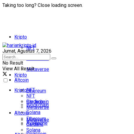
Taking too long? Close loading screen.
Kripto
NFT
Jumat, Agustus 7, 2026
Blockchain
No Result
View All Result
Metaverse
Kripto
Altcoin
NFT
Kripto
Ethereum
NFT
Cardano
Blockchain
Blockchain
Metaverse
Solana
Altcoin
Ethereum
Metaverse
Avalanche
Cardano
Solana
Dogecoin