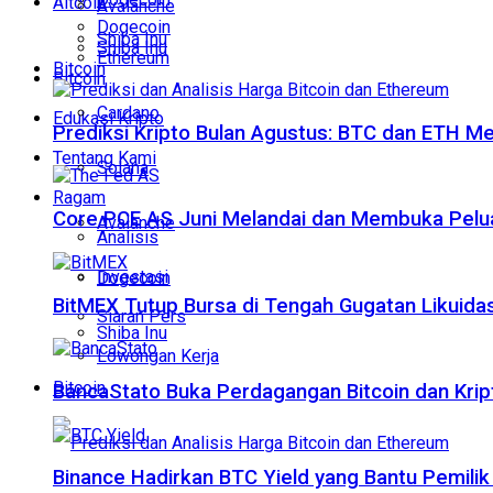
Altcoin
Avalanche
Dogecoin
Shiba Inu
Shiba Inu
Ethereum
Bitcoin
Bitcoin
Cardano
Edukasi Kripto
Prediksi Kripto Bulan Agustus: BTC dan ETH M
Tentang Kami
Solana
Ragam
Core PCE AS Juni Melandai dan Membuka Pelua
Avalanche
Analisis
Investasi
Dogecoin
BitMEX Tutup Bursa di Tengah Gugatan Likuidas
Siaran Pers
Shiba Inu
Lowongan Kerja
Bitcoin
BancaStato Buka Perdagangan Bitcoin dan Kript
Binance Hadirkan BTC Yield yang Bantu Pemilik