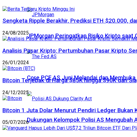
Sengketa Ripple Berakhir, Prediksi ETH $20.000, dan
24/08/2025
JPMorgan Peringatkan Risiko Kripto saat
Analisis Pasar Kripto: Pertumbuhan Pasar Kripto S
26/01/2024
Core PCE AS Juni Melandai dan Membuka P
Bitcoin Terjebak di Harga $85K hingga $90K dan Sia
24/12/2025
Bitcoin 1 Juta Dolar Menurut Pendiri Ledger Bukan 
Dukungan Kelompok Polisi AS Mengubah A
05/07/2026