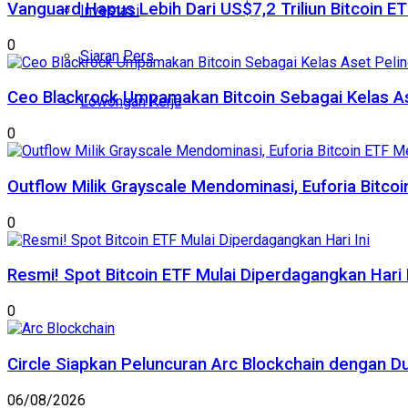
Vanguard Hapus Lebih Dari US$7,2 Triliun Bitcoin E
Investasi
0
Siaran Pers
Ceo Blackrock Umpamakan Bitcoin Sebagai Kelas A
Lowongan Kerja
0
Outflow Milik Grayscale Mendominasi, Euforia Bitc
0
Resmi! Spot Bitcoin ETF Mulai Diperdagangkan Hari I
0
Circle Siapkan Peluncuran Arc Blockchain dengan D
06/08/2026