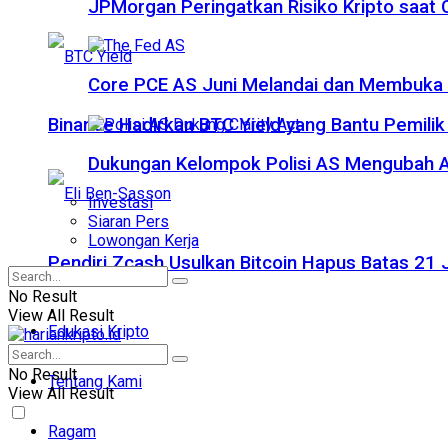
JPMorgan Peringatkan Risiko Kripto saat
Core PCE AS Juni Melandai dan Membuka P
Binance Hadirkan BTC Yield yang Bantu Pemilik
Dukungan Kelompok Polisi AS Mengubah A
Investasi
Siaran Pers
Lowongan Kerja
Pendiri Zcash Usulkan Bitcoin Hapus Batas 2
No Result
View All Result
Edukasi Kripto
No Result
Tentang Kami
View All Result
Ragam