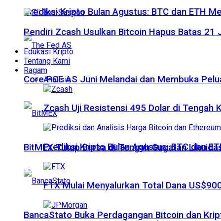
Prediksi Kripto Bulan Agustus: BTC dan ETH M
Pendiri Zcash Usulkan Bitcoin Hapus Batas 2
Edukasi Kripto
Tentang Kami
Ragam
Core PCE AS Juni Melandai dan Membuka Pelua
Analisis
Zcash Uji Resistensi 495 Dolar di Tengah
Prediksi Kripto Bulan Agustus: BTC dan 
BitMEX Tutup Bursa di Tengah Gugatan Likuidas
FTX Mulai Menyalurkan Total Dana US$900
BancaStato Buka Perdagangan Bitcoin dan Kript