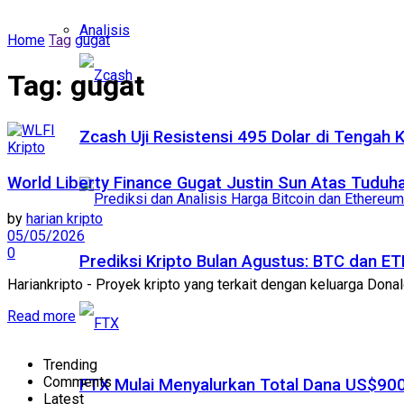
Analisis
Home
Tag
gugat
Tag:
gugat
Zcash Uji Resistensi 495 Dolar di Tengah
Kripto
World Liberty Finance Gugat Justin Sun Atas Tudu
by
harian kripto
05/05/2026
0
Prediksi Kripto Bulan Agustus: BTC dan 
Hariankripto - Proyek kripto yang terkait dengan keluarga Dona
Read more
Trending
Comments
FTX Mulai Menyalurkan Total Dana US$900
Latest