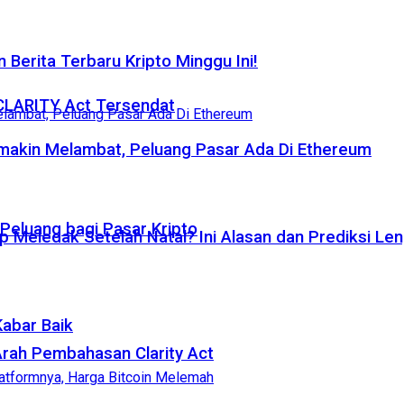
 Berita Terbaru Kripto Minggu Ini!
 CLARITY Act Tersendat
emakin Melambat, Peluang Pasar Ada Di Ethereum
eluang bagi Pasar Kripto
p Meledak Setelah Natal? Ini Alasan dan Prediksi Le
Kabar Baik
rah Pembahasan Clarity Act