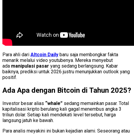
Para ahli dari
Altcoin Daily
baru saja membongkar fakta
menarik melalui video youtubenya. Mereka menyebut
ada
manipulasi pasar
yang sedang berlangsung. Kabar
baiknya, prediksi untuk 2026 justru menunjukkan outlook yang
positif.
Ada Apa dengan Bitcoin di Tahun 2025?
Investor besar alias
“whale”
sedang memainkan pasar. Total
kapitalisasi kripto berulang kali gagal menembus angka 3
triliun dolar. Setiap kali mendekati level tersebut, harga
langsung jatuh ke bawah.
Para analis meyakini ini bukan kejadian alami. Seseorang atau