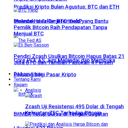
Prediksi Kripto Bulan Agustus: BTC dan ETH
Meledak atau Terjerembab?
Binance Hadirkan BTC Yield yang Bantu
Pemilik Bitcoin Raih Pendapatan Tanpa
Menjual BTC
Pendiri Zcash Usulkan Bitcoin Hapus Batas 21
Core PCE AS Juni Melandai dan Membuka
Juta BTC dan Tambah Pasokan 4 Persen
Edukasi Kripto
Peluang bagi Pasar Kripto
Tentang Kami
Ragam
Analisis
Zcash Uji Resistensi 495 Dolar di Tengah
Kekuatan ZEC Terhadap Bitcoin
BitMEX Tutup Bursa di Tengah Gugatan