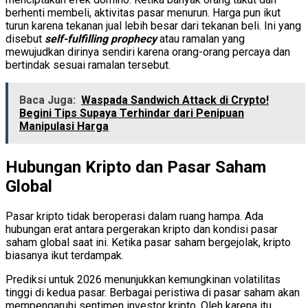
berhenti membeli, aktivitas pasar menurun. Harga pun ikut
turun karena tekanan jual lebih besar dari tekanan beli. Ini yang
disebut
self-fulfilling prophecy
atau ramalan yang
mewujudkan dirinya sendiri karena orang-orang percaya dan
bertindak sesuai ramalan tersebut.
Baca Juga:
Waspada Sandwich Attack di Crypto!
Begini Tips Supaya Terhindar dari Penipuan
Manipulasi Harga
Hubungan Kripto dan Pasar Saham
Global
Pasar kripto tidak beroperasi dalam ruang hampa. Ada
hubungan erat antara pergerakan kripto dan kondisi pasar
saham global saat ini. Ketika pasar saham bergejolak, kripto
biasanya ikut terdampak.
Prediksi untuk 2026 menunjukkan kemungkinan volatilitas
tinggi di kedua pasar. Berbagai peristiwa di pasar saham akan
mempengaruhi sentimen investor kripto. Oleh karena itu,