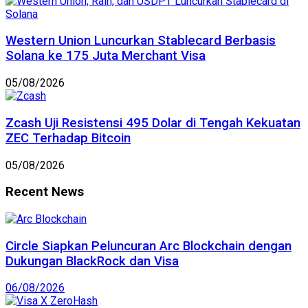
Western Union Luncurkan Stablecard Berbasis
Solana ke 175 Juta Merchant Visa
05/08/2026
Zcash Uji Resistensi 495 Dolar di Tengah Kekuatan
ZEC Terhadap Bitcoin
05/08/2026
Recent News
Circle Siapkan Peluncuran Arc Blockchain dengan
Dukungan BlackRock dan Visa
06/08/2026