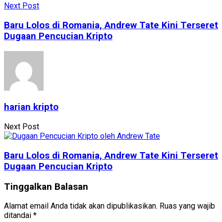
Next Post
Baru Lolos di Romania, Andrew Tate Kini Terseret
Dugaan Pencucian Kripto
harian kripto
Next Post
Baru Lolos di Romania, Andrew Tate Kini Terseret
Dugaan Pencucian Kripto
Tinggalkan Balasan
Alamat email Anda tidak akan dipublikasikan.
Ruas yang wajib
ditandai
*