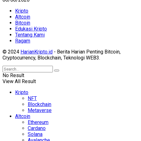
Kripto
Altcoin
Bitcoin
Edukasi Kripto
Tentang Kami
Ragam
© 2024
HarianKripto.id
- Berita Harian Penting Bitcoin,
Cryptocurrency, Blockchain, Teknologi WEB3.
No Result
View All Result
Kripto
NFT
Blockchain
Metaverse
Altcoin
Ethereum
Cardano
Solana
Avalanche