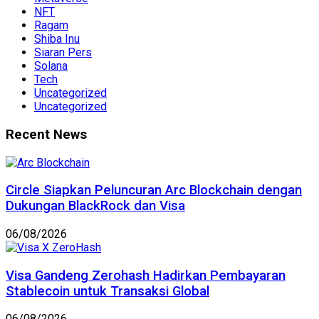
NFT
Ragam
Shiba Inu
Siaran Pers
Solana
Tech
Uncategorized
Uncategorized
Recent News
Circle Siapkan Peluncuran Arc Blockchain dengan
Dukungan BlackRock dan Visa
06/08/2026
Visa Gandeng Zerohash Hadirkan Pembayaran
Stablecoin untuk Transaksi Global
06/08/2026