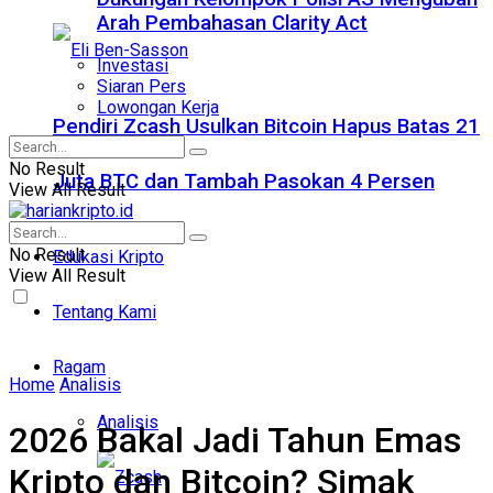
Arah Pembahasan Clarity Act
Investasi
Siaran Pers
Lowongan Kerja
Pendiri Zcash Usulkan Bitcoin Hapus Batas 21
No Result
Juta BTC dan Tambah Pasokan 4 Persen
View All Result
No Result
Edukasi Kripto
View All Result
Tentang Kami
Ragam
Home
Analisis
Analisis
2026 Bakal Jadi Tahun Emas
Kripto dan Bitcoin? Simak