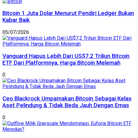
Bitcoin 1 Juta Dolar Menurut Pendiri Ledger Bukan
Kabar Baik
05/07/2026
Vanguard Hapus Lebih Dari US$7,2 Triliun Bitcoin
ETF Dari Platformnya, Harga Bitcoin Melemah
0
Ceo Blackrock Umpamakan Bitcoin Sebagai Kelas
Aset Pelindung & Tidak Beda Jauh Dengan Emas
0