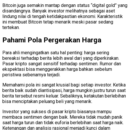
Bitcoin juga semakin mantap dengan status “digital gold” yang
disandangnya. Banyak investor melihatnya sebagai aset
lindung nilai di tengah ketidakpastian ekonomi. Karakteristik
ini membuat Bitcoin tetap menarik meski pasar sedang
tertekan.
Pahami Pola Pergerakan Harga
Para ahli mengingatkan satu hal penting: harga sering
bereaksi terhadap berita lebih awal dari yang diperkirakan.
Pasar kripto sangat sensitif terhadap sentimen. Rumor dan
ekspektasi bisa menggerakkan harga bahkan sebelum
peristiwa sebenarnya terjadi.
Memahami pola ini sangat krusial bagi setiap investor. Ketika
berita baik sudah diantisipasi, harga mungkin justru turun saat
berita tersebut resmi keluar. Sebaliknya, ketakutan berlebihan
bisa menciptakan peluang beli yang menarik.
Investor yang sukses di pasar kripto biasanya mampu
membaca sentimen dengan baik. Mereka tidak mudah panik
saat harga turun dan tidak euforia berlebihan saat harga naik.
Ketenangan dan analisis rasional menjadi kunci dalam