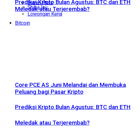
Prediksi Kripto Bulan Agustus: BTC dan ETH
Siaran Pers
Shiba Inu
Meledak atau Terjerembab?
Lowongan Kerja
Bitcoin
Core PCE AS Juni Melandai dan Membuka
Peluang bagi Pasar Kripto
Prediksi Kripto Bulan Agustus: BTC dan ETH
Meledak atau Terjerembab?