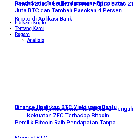
BancaStato Buka Perdagangan Bitcoin dan
Pendiri Zcash Usulkan Bitcoin Hapus Batas 21
Juta BTC dan Tambah Pasokan 4 Persen
Kripto di Aplikasi Bank
Edukasi Kripto
Tentang Kami
Ragam
Analisis
Binance Hadirkan BTC Yield yang Bantu
Zcash Uji Resistensi 495 Dolar di Tengah
Kekuatan ZEC Terhadap Bitcoin
Pemilik Bitcoin Raih Pendapatan Tanpa