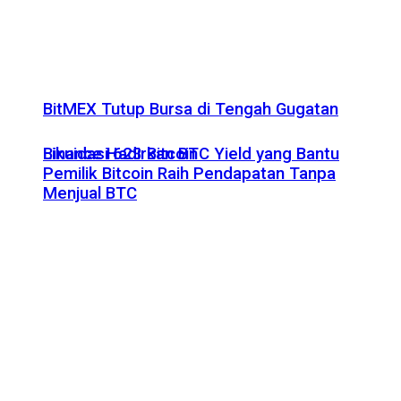
BitMEX Tutup Bursa di Tengah Gugatan
Likuidasi 623 Bitcoin
Binance Hadirkan BTC Yield yang Bantu
Pemilik Bitcoin Raih Pendapatan Tanpa
Menjual BTC