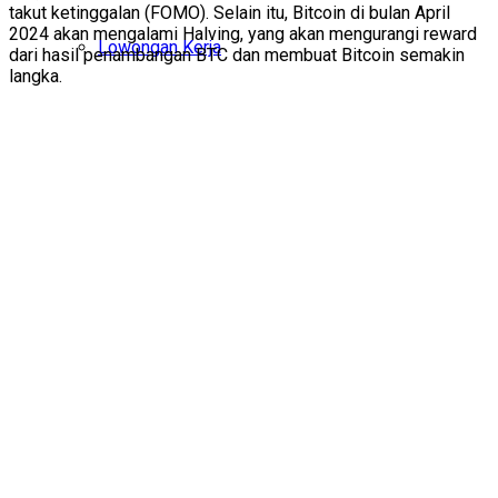
takut ketinggalan (FOMO). Selain itu, Bitcoin di bulan April
2024 akan mengalami Halving, yang akan mengurangi reward
Lowongan Kerja
dari hasil penambangan BTC dan membuat Bitcoin semakin
langka.