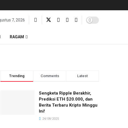
ustus 7, 2026
I
RAGAM
Trending
Comments
Latest
Sengketa Ripple Berakhir,
Prediksi ETH $20.000, dan
Berita Terbaru Kripto Minggu
Ini!
24/08/2025