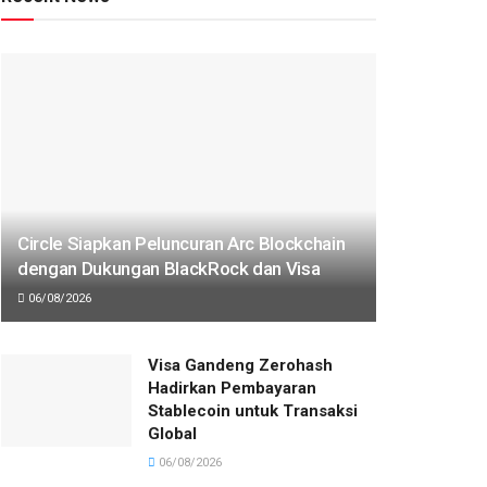
Circle Siapkan Peluncuran Arc Blockchain
dengan Dukungan BlackRock dan Visa
06/08/2026
Visa Gandeng Zerohash
Hadirkan Pembayaran
Stablecoin untuk Transaksi
Global
06/08/2026