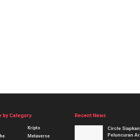
 by Category
Recent News
Kripto
Circle Siapkan
Peluncuran Ar
he
Metaverse