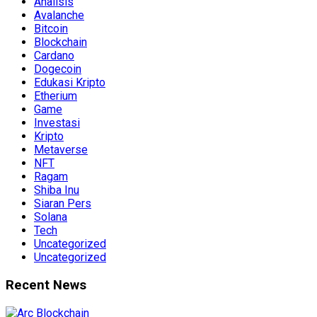
Analisis
Avalanche
Bitcoin
Blockchain
Cardano
Dogecoin
Edukasi Kripto
Etherium
Game
Investasi
Kripto
Metaverse
NFT
Ragam
Shiba Inu
Siaran Pers
Solana
Tech
Uncategorized
Uncategorized
Recent News