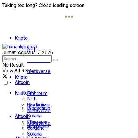
Taking too long? Close loading screen.
Kripto
NFT
Jumat, Agustus 7, 2026
Blockchain
No Result
View All Result
Metaverse
Kripto
Altcoin
NFT
Kripto
Ethereum
NFT
Cardano
Blockchain
Blockchain
Metaverse
Solana
Altcoin
Ethereum
Metaverse
Avalanche
Cardano
Solana
Dogecoin