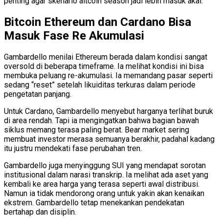
penting agar skenario altcoin season jadi lebih masuk akal.
Bitcoin Ethereum dan Cardano Bisa
Masuk Fase Re Akumulasi
Gambardello menilai Ethereum berada dalam kondisi sangat
oversold di beberapa timeframe. Ia melihat kondisi ini bisa
membuka peluang re-akumulasi. Ia memandang pasar seperti
sedang “reset” setelah likuiditas terkuras dalam periode
pengetatan panjang.
Untuk Cardano, Gambardello menyebut harganya terlihat buruk
di area rendah. Tapi ia mengingatkan bahwa bagian bawah
siklus memang terasa paling berat. Bear market sering
membuat investor merasa semuanya berakhir, padahal kadang
itu justru mendekati fase perubahan tren.
Gambardello juga menyinggung SUI yang mendapat sorotan
institusional dalam narasi transkrip. Ia melihat ada aset yang
kembali ke area harga yang terasa seperti awal distribusi.
Namun ia tidak mendorong orang untuk yakin akan kenaikan
ekstrem. Gambardello tetap menekankan pendekatan
bertahap dan disiplin.