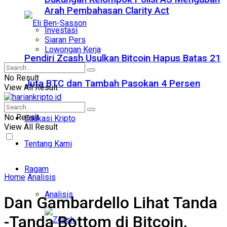
Arah Pembahasan Clarity Act
Investasi
Siaran Pers
Lowongan Kerja
Pendiri Zcash Usulkan Bitcoin Hapus Batas 21
No Result
Juta BTC dan Tambah Pasokan 4 Persen
View All Result
No Result
Edukasi Kripto
View All Result
Tentang Kami
Ragam
Home
Analisis
Analisis
Dan Gambardello Lihat Tanda
-Tanda Bottom di Bitcoin,