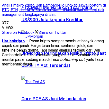
Analis makro kripto Dan Gambardello ungkap sinyal bottom di
FTX Mulai Menyalurkan Total Dana
BTC, ETH, dan ADA. Simak indikator teknikal dan strategi risk
management lengkapnya di sini.
US$900 Juta kepada Kreditur
377
VIEWS
Share on Facebook
Share on Twitter
Hariankripto
– Pasar kripto sempat membuat banyak orang
capek dan jenuh. Harga turun lama, sentimen jelek, dan
timeline penuh drama. Tapi dalam analisis terbaru dari Dan
JPMorgan Peringatkan Risiko Kripto saat
Gambardello melihat sesuatu yang menarik. Gambardello
menilai pasar sedang masuk fase
bottoming out
, yaitu fase
membentuk dasar.
CLARITY Act Tersendat
Core PCE AS Juni Melandai dan