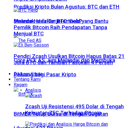
Prediksi Kripto Bulan Agustus: BTC dan ETH
Meledak atau Terjerembab?
Binance Hadirkan BTC Yield yang Bantu
Pemilik Bitcoin Raih Pendapatan Tanpa
Menjual BTC
Pendiri Zcash Usulkan Bitcoin Hapus Batas 21
Core PCE AS Juni Melandai dan Membuka
Juta BTC dan Tambah Pasokan 4 Persen
Edukasi Kripto
Peluang bagi Pasar Kripto
Tentang Kami
Ragam
Analisis
Zcash Uji Resistensi 495 Dolar di Tengah
Kekuatan ZEC Terhadap Bitcoin
BitMEX Tutup Bursa di Tengah Gugatan