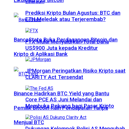
Likuidasi 623 Bitcoin
Prediksi Kripto Bulan Agustus: BTC dan
ETH Meledak atau Terjerembab?
BancaStato Buka Perdagangan Bitcoin dan
FTX Mulai Menyalurkan Total Dana
US$900 Juta kepada Kreditur
Kripto di Aplikasi Bank
JPMorgan Peringatkan Risiko Kripto saat
CLARITY Act Tersendat
Binance Hadirkan BTC Yield yang Bantu
Core PCE AS Juni Melandai dan
Membuka Peluang bagi Pasar Kripto
Pemilik Bitcoin Raih Pendapatan Tanpa
Menjual BTC
Dukungan Kelompok Polisi AS Mengubah