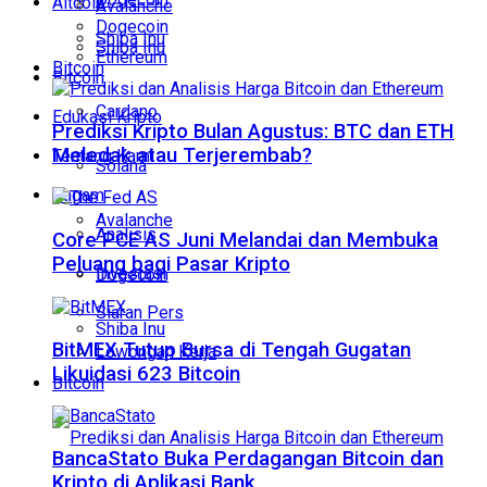
Altcoin
Avalanche
Dogecoin
Shiba Inu
Shiba Inu
Ethereum
Bitcoin
Bitcoin
Cardano
Edukasi Kripto
Prediksi Kripto Bulan Agustus: BTC dan ETH
Meledak atau Terjerembab?
Tentang Kami
Solana
Ragam
Avalanche
Analisis
Core PCE AS Juni Melandai dan Membuka
Peluang bagi Pasar Kripto
Investasi
Dogecoin
Siaran Pers
Shiba Inu
BitMEX Tutup Bursa di Tengah Gugatan
Lowongan Kerja
Likuidasi 623 Bitcoin
Bitcoin
BancaStato Buka Perdagangan Bitcoin dan
Kripto di Aplikasi Bank