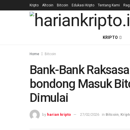
Kripto
Altcoin
Bitcoin
Edukasi Kripto
Tentang Kami
Ra
KRIPTO
Home
Bitcoin
Bank-Bank Raksasa
bondong Masuk Bitc
Dimulai
by
harian kripto
27/02/2026
in
Bitcoin
,
Kript