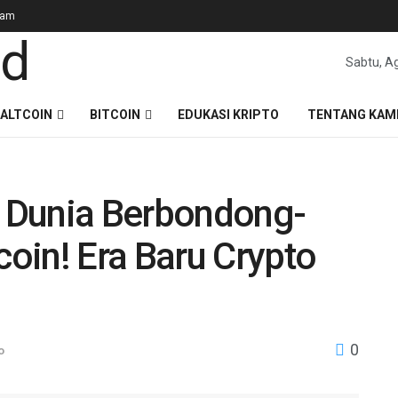
gam
Sabtu, A
ALTCOIN
BITCOIN
EDUKASI KRIPTO
TENTANG KAM
 Dunia Berbondong-
oin! Era Baru Crypto
0
o