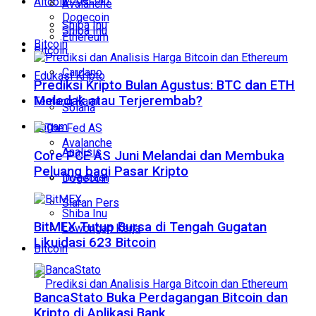
Altcoin
Avalanche
Dogecoin
Shiba Inu
Shiba Inu
Ethereum
Bitcoin
Bitcoin
Cardano
Edukasi Kripto
Prediksi Kripto Bulan Agustus: BTC dan ETH
Meledak atau Terjerembab?
Tentang Kami
Solana
Ragam
Avalanche
Analisis
Core PCE AS Juni Melandai dan Membuka
Peluang bagi Pasar Kripto
Investasi
Dogecoin
Siaran Pers
Shiba Inu
BitMEX Tutup Bursa di Tengah Gugatan
Lowongan Kerja
Likuidasi 623 Bitcoin
Bitcoin
BancaStato Buka Perdagangan Bitcoin dan
Kripto di Aplikasi Bank