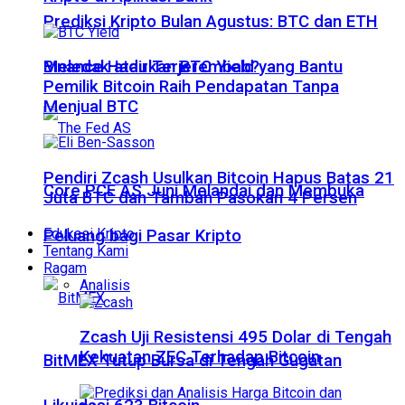
Prediksi Kripto Bulan Agustus: BTC dan ETH
Meledak atau Terjerembab?
Binance Hadirkan BTC Yield yang Bantu
Pemilik Bitcoin Raih Pendapatan Tanpa
Menjual BTC
Pendiri Zcash Usulkan Bitcoin Hapus Batas 21
Core PCE AS Juni Melandai dan Membuka
Juta BTC dan Tambah Pasokan 4 Persen
Edukasi Kripto
Peluang bagi Pasar Kripto
Tentang Kami
Ragam
Analisis
Zcash Uji Resistensi 495 Dolar di Tengah
Kekuatan ZEC Terhadap Bitcoin
BitMEX Tutup Bursa di Tengah Gugatan