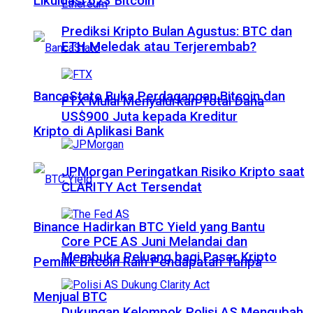
Likuidasi 623 Bitcoin
Prediksi Kripto Bulan Agustus: BTC dan
ETH Meledak atau Terjerembab?
BancaStato Buka Perdagangan Bitcoin dan
FTX Mulai Menyalurkan Total Dana
US$900 Juta kepada Kreditur
Kripto di Aplikasi Bank
JPMorgan Peringatkan Risiko Kripto saat
CLARITY Act Tersendat
Binance Hadirkan BTC Yield yang Bantu
Core PCE AS Juni Melandai dan
Membuka Peluang bagi Pasar Kripto
Pemilik Bitcoin Raih Pendapatan Tanpa
Menjual BTC
Dukungan Kelompok Polisi AS Mengubah