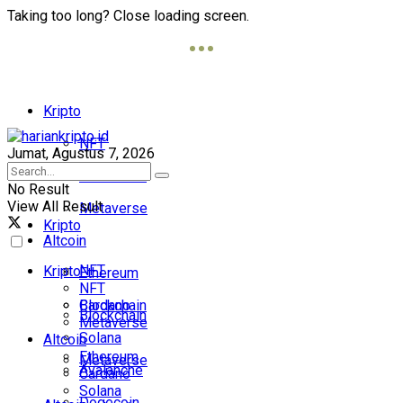
Taking too long? Close loading screen.
Kripto
NFT
Jumat, Agustus 7, 2026
Blockchain
No Result
View All Result
Metaverse
Kripto
Altcoin
NFT
Kripto
Ethereum
NFT
Cardano
Blockchain
Blockchain
Metaverse
Solana
Altcoin
Ethereum
Metaverse
Avalanche
Cardano
Solana
Dogecoin