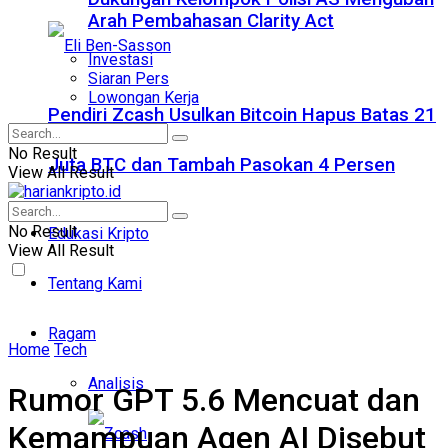
Arah Pembahasan Clarity Act
Investasi
Siaran Pers
Lowongan Kerja
Pendiri Zcash Usulkan Bitcoin Hapus Batas 21
No Result
Juta BTC dan Tambah Pasokan 4 Persen
View All Result
No Result
Edukasi Kripto
View All Result
Tentang Kami
Ragam
Home
Tech
Analisis
Rumor GPT 5.6 Mencuat dan
Kemampuan Agen AI Disebut