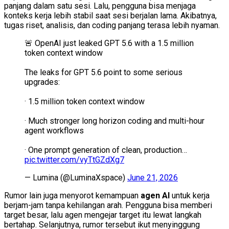
panjang dalam satu sesi. Lalu, pengguna bisa menjaga
konteks kerja lebih stabil saat sesi berjalan lama. Akibatnya,
tugas riset, analisis, dan coding panjang terasa lebih nyaman.
🚨 OpenAI just leaked GPT 5.6 with a 1.5 million
token context window
The leaks for GPT 5.6 point to some serious
upgrades:
· 1.5 million token context window
· Much stronger long horizon coding and multi-hour
agent workflows
· One prompt generation of clean, production…
pic.twitter.com/vyTtGZdXg7
— Lumina (@LuminaXspace)
June 21, 2026
Rumor lain juga menyorot kemampuan
agen AI
untuk kerja
berjam-jam tanpa kehilangan arah. Pengguna bisa memberi
target besar, lalu agen mengejar target itu lewat langkah
bertahap. Selanjutnya, rumor tersebut ikut menyinggung