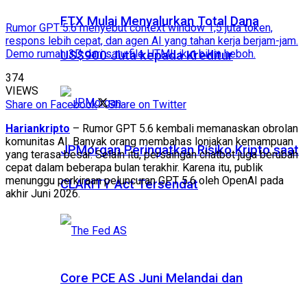
FTX Mulai Menyalurkan Total Dana
Rumor GPT 5.6 menyebut context window 1,5 juta token,
respons lebih cepat, dan agen AI yang tahan kerja berjam-jam.
Demo rumah 3D dari satu file HTML ikut bikin heboh.
US$900 Juta kepada Kreditur
374
VIEWS
Share on Facebook
Share on Twitter
Hariankripto
– Rumor GPT 5.6 kembali memanaskan obrolan
komunitas AI. Banyak orang membahas lonjakan kemampuan
JPMorgan Peringatkan Risiko Kripto saat
yang terasa besar. Selain itu, persaingan chatbot juga berubah
cepat dalam beberapa bulan terakhir. Karena itu, publik
menunggu perkiraan peluncuran GPT 5.6 oleh OpenAI pada
CLARITY Act Tersendat
akhir Juni 2026.
Core PCE AS Juni Melandai dan