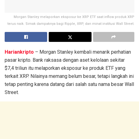
Morgan Stanley melaporkan eksposur ke XRP ETF saat inflow produk XRP
terus naik. Simak dampaknya bagi Ripple, XRP, dan minat institusi Wall Street.
Hariankripto
– Morgan Stanley kembali menarik perhatian
pasar kripto. Bank raksasa dengan aset kelolaan sekitar
$7,4 triliun itu melaporkan eksposur ke produk ETF yang
terkait XRP. Nilainya memang belum besar, tetapi langkah ini
tetap penting karena datang dari salah satu nama besar Wall
Street.