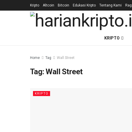
Kripto
Altcoin
Bitcoin
Edukasi Kripto
Tentang Kami
Ra
KRIPTO
Home
Tag
Wall Street
Tag:
Wall Street
KRIPTO