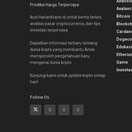
Analisis
Avalanc
Bitcoin
Ikuti HarianKripto.id untuk berita terkini,
analisis pasar cryptocurrency, dan tips
Blockch
investasi terpercaya.
Cardan
Dogeco
Dapatkan informasi terbaru tentang
Edukasi
dunia kripto yang membantu Anda
Etheriu
memperoleh pengetahuan baru
Game
mengenai dunia kripto.
Investas
Kunjungi kami untuk update kripto setiap
hari!
Follow Us