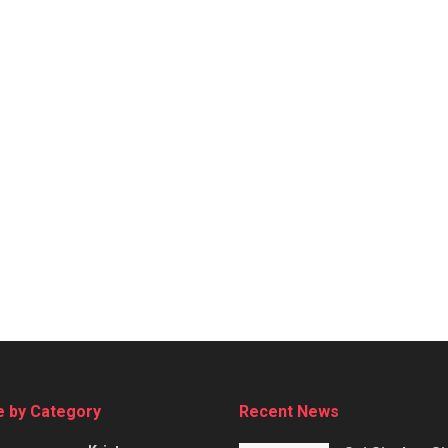
 by Category
Recent News