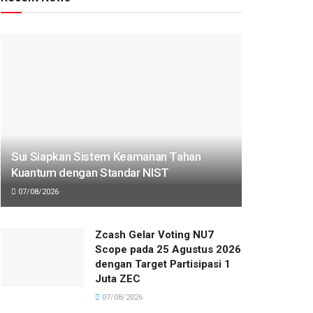
Sui Siapkan Sistem Keamanan Tahan
Kuantum dengan Standar NIST
07/08/2026
Zcash Gelar Voting NU7
Scope pada 25 Agustus 2026
dengan Target Partisipasi 1
Juta ZEC
07/08/2026