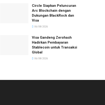
Circle Siapkan Peluncuran
Arc Blockchain dengan
Dukungan BlackRock dan
Visa
06/08/2026
Visa Gandeng Zerohash
Hadirkan Pembayaran
Stablecoin untuk Transaksi
Global
06/08/2026