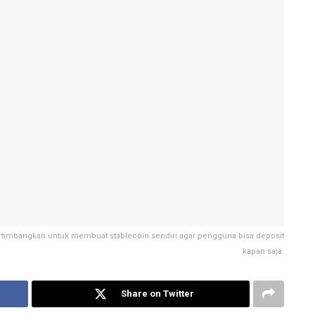
pertimbangkan untuk membuat stablecoin sendiri agar pengguna bisa deposit
kapan saja.
Share on Twitter