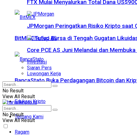
FTX Mulai Menyalurkan Total Dana US$900
JPMorgan Peringatkan Risiko Kripto saat
BitMEX Tutup Bursa di Tengah Gugatan Likuidas
Core PCE AS Juni Melandai dan Membuka P
Investasi
Siaran Pers
Lowongan Kerja
BancaStato Buka Perdagangan Bitcoin dan Kript
No Result
View All Result
Edukasi Kripto
No Result
Tentang Kami
View All Result
Ragam