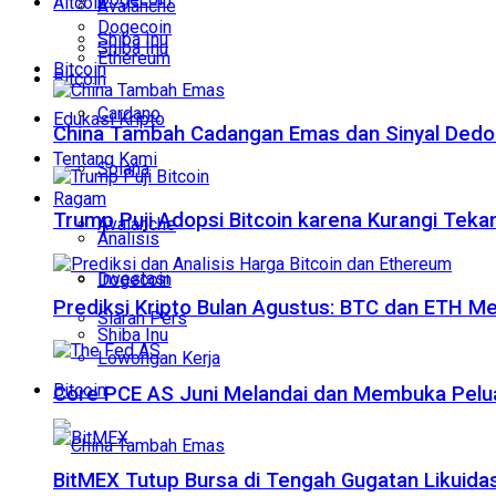
Altcoin
Avalanche
Dogecoin
Shiba Inu
Shiba Inu
Ethereum
Bitcoin
Bitcoin
Cardano
Edukasi Kripto
China Tambah Cadangan Emas dan Sinyal Dedola
Tentang Kami
Solana
Ragam
Trump Puji Adopsi Bitcoin karena Kurangi Teka
Avalanche
Analisis
Investasi
Dogecoin
Prediksi Kripto Bulan Agustus: BTC dan ETH M
Siaran Pers
Shiba Inu
Lowongan Kerja
Bitcoin
Core PCE AS Juni Melandai dan Membuka Pelua
BitMEX Tutup Bursa di Tengah Gugatan Likuidas