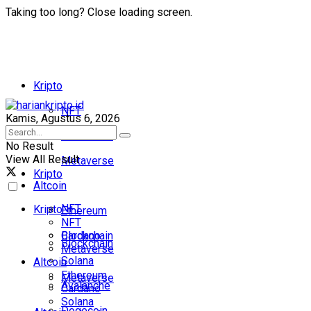
Taking too long? Close loading screen.
Kripto
NFT
Kamis, Agustus 6, 2026
Blockchain
No Result
View All Result
Metaverse
Kripto
Altcoin
NFT
Kripto
Ethereum
NFT
Cardano
Blockchain
Blockchain
Metaverse
Solana
Altcoin
Ethereum
Metaverse
Avalanche
Cardano
Solana
Dogecoin