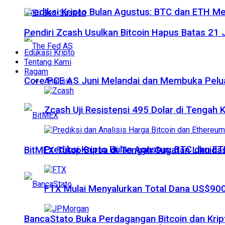
Prediksi Kripto Bulan Agustus: BTC dan ETH M
Pendiri Zcash Usulkan Bitcoin Hapus Batas 2
Edukasi Kripto
Tentang Kami
Ragam
Core PCE AS Juni Melandai dan Membuka Pelua
Analisis
Zcash Uji Resistensi 495 Dolar di Tengah
Prediksi Kripto Bulan Agustus: BTC dan 
BitMEX Tutup Bursa di Tengah Gugatan Likuidas
FTX Mulai Menyalurkan Total Dana US$900
BancaStato Buka Perdagangan Bitcoin dan Kript