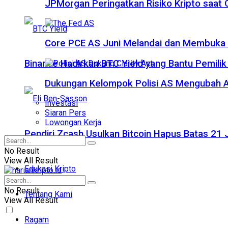
JPMorgan Peringatkan Risiko Kripto saat
Core PCE AS Juni Melandai dan Membuka P
Binance Hadirkan BTC Yield yang Bantu Pemilik
Dukungan Kelompok Polisi AS Mengubah A
Investasi
Siaran Pers
Lowongan Kerja
Pendiri Zcash Usulkan Bitcoin Hapus Batas 2
No Result
View All Result
Edukasi Kripto
No Result
Tentang Kami
View All Result
Ragam