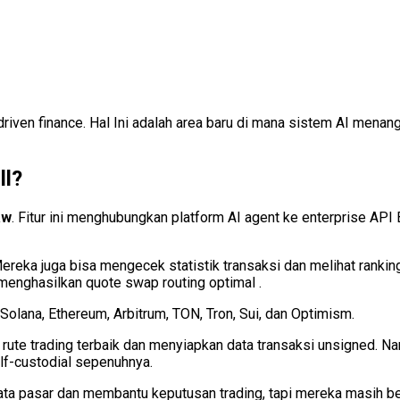
riven finance. Hal Ini adalah area baru di mana sistem AI menan
ll?
aw
. Fitur ini menghubungkan platform AI agent ke enterprise API 
ereka juga bisa mengecek statistik transaksi dan melihat ranking
menghasilkan quote swap routing optimal .
 Solana, Ethereum, Arbitrum, TON, Tron, Sui, dan Optimism.
 rute trading terbaik dan menyiapkan data transaksi unsigned. 
lf-custodial sepenuhnya.
a pasar dan membantu keputusan trading, tapi mereka masih berop