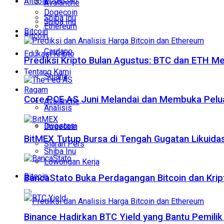
Altcoin
Avalanche
Dogecoin
Shiba Inu
Shiba Inu
Ethereum
Bitcoin
Bitcoin
Cardano
Edukasi Kripto
Prediksi Kripto Bulan Agustus: BTC dan ETH M
Tentang Kami
Solana
Ragam
Core PCE AS Juni Melandai dan Membuka Pelua
Avalanche
Analisis
Investasi
Dogecoin
BitMEX Tutup Bursa di Tengah Gugatan Likuidas
Siaran Pers
Shiba Inu
Lowongan Kerja
Bitcoin
BancaStato Buka Perdagangan Bitcoin dan Kript
Binance Hadirkan BTC Yield yang Bantu Pemilik