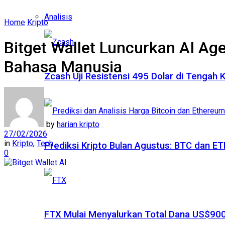
Analisis
Home
Kripto
Bitget Wallet Luncurkan AI Ag
Bahasa Manusia
Zcash Uji Resistensi 495 Dolar di Tengah
by
harian kripto
27/02/2026
in
Kripto
,
Tech
Prediksi Kripto Bulan Agustus: BTC dan 
0
FTX Mulai Menyalurkan Total Dana US$900