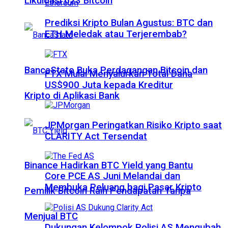
Likuidasi 623 Bitcoin
Prediksi Kripto Bulan Agustus: BTC dan
ETH Meledak atau Terjerembab?
BancaStato Buka Perdagangan Bitcoin dan
FTX Mulai Menyalurkan Total Dana
US$900 Juta kepada Kreditur
Kripto di Aplikasi Bank
JPMorgan Peringatkan Risiko Kripto saat
CLARITY Act Tersendat
Binance Hadirkan BTC Yield yang Bantu
Core PCE AS Juni Melandai dan
Membuka Peluang bagi Pasar Kripto
Pemilik Bitcoin Raih Pendapatan Tanpa
Menjual BTC
Dukungan Kelompok Polisi AS Mengubah