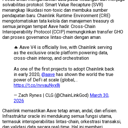
solvabilitas protokol. Smart Value Recapture (SVR)
menangkap likuidasi non-toxic dan membuka sumber
pendapatan baru. Chainlink Runtime Environment (CRE)
mengotomatiskan tata kelola dan manajemen treasury di
semua jaringan tempat Aave hadir. Cross-Chain
Interoperability Protocol (CCIP) memungkinkan transfer GHO
dan proses governance lintas-chain dengan aman.
🔥 Aave V4 is officially live, with Chainlink serving
as the exclusive oracle platform powering data,
cross-chain interop, and orchestration
As one of the first projects to adopt Chainlink back
in early 2020,
@aave
has shown the world the true
power of DeFi at scale (global,…
https://t.co/nvvauNyx8j
— Zach Rynes | CLG (@ChainLinkGod)
March 30,
2026
Chainlink memastikan Aave tetap aman, andal, dan efisien.
Infrastruktur oracle ini mendukung semua fungsi utama,
termasuk interoperabilitas lintas-chain, orkestrasi transaksi,
dan validasi data secara real-time. Hal ini memberi