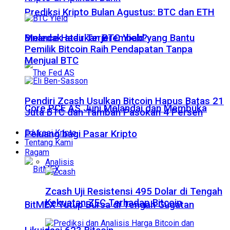
Prediksi Kripto Bulan Agustus: BTC dan ETH
Meledak atau Terjerembab?
Binance Hadirkan BTC Yield yang Bantu
Pemilik Bitcoin Raih Pendapatan Tanpa
Menjual BTC
Pendiri Zcash Usulkan Bitcoin Hapus Batas 21
Core PCE AS Juni Melandai dan Membuka
Juta BTC dan Tambah Pasokan 4 Persen
Edukasi Kripto
Peluang bagi Pasar Kripto
Tentang Kami
Ragam
Analisis
Zcash Uji Resistensi 495 Dolar di Tengah
Kekuatan ZEC Terhadap Bitcoin
BitMEX Tutup Bursa di Tengah Gugatan