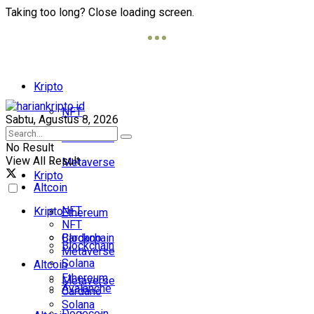
Taking too long? Close loading screen.
Kripto
NFT
Sabtu, Agustus 8, 2026
Blockchain
No Result
View All Result
Metaverse
Kripto
Altcoin
NFT
Kripto
Ethereum
NFT
Cardano
Blockchain
Blockchain
Metaverse
Solana
Altcoin
Ethereum
Metaverse
Avalanche
Cardano
Solana
Dogecoin