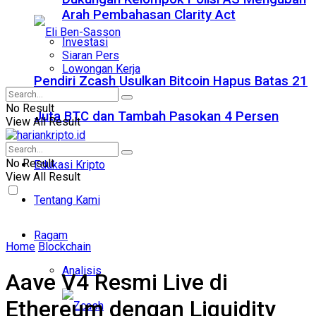
Arah Pembahasan Clarity Act
Investasi
Siaran Pers
Lowongan Kerja
Pendiri Zcash Usulkan Bitcoin Hapus Batas 21
No Result
Juta BTC dan Tambah Pasokan 4 Persen
View All Result
No Result
Edukasi Kripto
View All Result
Tentang Kami
Ragam
Home
Blockchain
Analisis
Aave V4 Resmi Live di
Ethereum dengan Liquidity