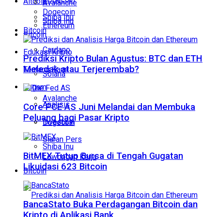
Altcoin
Avalanche
Dogecoin
Shiba Inu
Shiba Inu
Ethereum
Bitcoin
Bitcoin
Cardano
Edukasi Kripto
Prediksi Kripto Bulan Agustus: BTC dan ETH
Meledak atau Terjerembab?
Tentang Kami
Solana
Ragam
Avalanche
Analisis
Core PCE AS Juni Melandai dan Membuka
Peluang bagi Pasar Kripto
Investasi
Dogecoin
Siaran Pers
Shiba Inu
BitMEX Tutup Bursa di Tengah Gugatan
Lowongan Kerja
Likuidasi 623 Bitcoin
Bitcoin
BancaStato Buka Perdagangan Bitcoin dan
Kripto di Aplikasi Bank