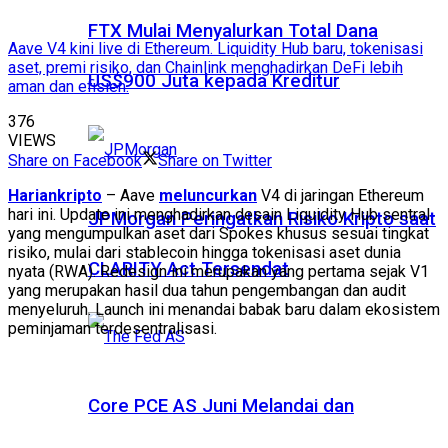
FTX Mulai Menyalurkan Total Dana
Aave V4 kini live di Ethereum. Liquidity Hub baru, tokenisasi
aset, premi risiko, dan Chainlink menghadirkan DeFi lebih
US$900 Juta kepada Kreditur
aman dan efisien.
376
VIEWS
Share on Facebook
Share on Twitter
Hariankripto
– Aave
meluncurkan
V4 di jaringan Ethereum
hari ini. Update ini menghadirkan desain Liquidity Hub sentral
JPMorgan Peringatkan Risiko Kripto saat
yang mengumpulkan aset dari Spokes khusus sesuai tingkat
risiko, mulai dari stablecoin hingga tokenisasi aset dunia
CLARITY Act Tersendat
nyata (RWA). Redesign ini merupakan yang pertama sejak V1
yang merupakan hasil dua tahun pengembangan dan audit
menyeluruh. Launch ini menandai babak baru dalam ekosistem
peminjaman terdesentralisasi.
Core PCE AS Juni Melandai dan