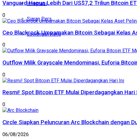
Vanguard Hapus Lebih Dari US$7,2 Triliun Bitcoin E
Investasi
0
Siaran Pers
Ceo Blackrock Umpamakan Bitcoin Sebagai Kelas A
Lowongan Kerja
0
Outflow Milik Grayscale Mendominasi, Euforia Bitc
0
Resmi! Spot Bitcoin ETF Mulai Diperdagangkan Hari I
0
Circle Siapkan Peluncuran Arc Blockchain dengan D
06/08/2026