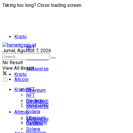
Taking too long? Close loading screen.
Kripto
NFT
Jumat, Agustus 7, 2026
Blockchain
No Result
View All Result
Metaverse
Kripto
Altcoin
NFT
Kripto
Ethereum
NFT
Cardano
Blockchain
Blockchain
Metaverse
Solana
Altcoin
Ethereum
Metaverse
Avalanche
Cardano
Solana
Dogecoin