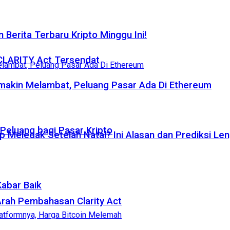
 Berita Terbaru Kripto Minggu Ini!
 CLARITY Act Tersendat
emakin Melambat, Peluang Pasar Ada Di Ethereum
eluang bagi Pasar Kripto
p Meledak Setelah Natal? Ini Alasan dan Prediksi Le
Kabar Baik
rah Pembahasan Clarity Act