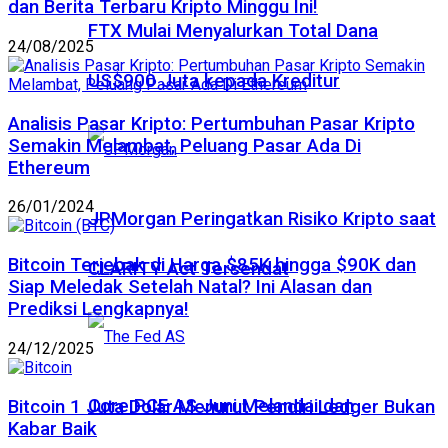
dan Berita Terbaru Kripto Minggu Ini!
FTX Mulai Menyalurkan Total Dana
24/08/2025
US$900 Juta kepada Kreditur
Analisis Pasar Kripto: Pertumbuhan Pasar Kripto
Semakin Melambat, Peluang Pasar Ada Di
Ethereum
26/01/2024
JPMorgan Peringatkan Risiko Kripto saat
Bitcoin Terjebak di Harga $85K hingga $90K dan
CLARITY Act Tersendat
Siap Meledak Setelah Natal? Ini Alasan dan
Prediksi Lengkapnya!
24/12/2025
Core PCE AS Juni Melandai dan
Bitcoin 1 Juta Dolar Menurut Pendiri Ledger Bukan
Kabar Baik