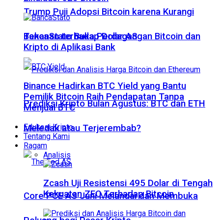
Trump Puji Adopsi Bitcoin karena Kurangi
Tekanan terhadap Dolar AS
BancaStato Buka Perdagangan Bitcoin dan
Kripto di Aplikasi Bank
Binance Hadirkan BTC Yield yang Bantu
Pemilik Bitcoin Raih Pendapatan Tanpa
Prediksi Kripto Bulan Agustus: BTC dan ETH
Menjual BTC
Edukasi Kripto
Meledak atau Terjerembab?
Tentang Kami
Ragam
Analisis
Zcash Uji Resistensi 495 Dolar di Tengah
Kekuatan ZEC Terhadap Bitcoin
Core PCE AS Juni Melandai dan Membuka