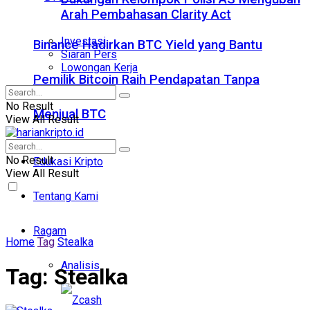
Arah Pembahasan Clarity Act
Investasi
Binance Hadirkan BTC Yield yang Bantu
Siaran Pers
Lowongan Kerja
Pemilik Bitcoin Raih Pendapatan Tanpa
No Result
Menjual BTC
View All Result
No Result
Edukasi Kripto
View All Result
Tentang Kami
Ragam
Home
Tag
Stealka
Analisis
Tag:
Stealka