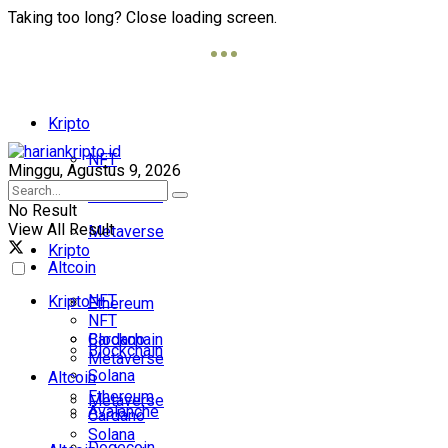
Taking too long? Close loading screen.
Kripto
NFT
Minggu, Agustus 9, 2026
Blockchain
No Result
View All Result
Metaverse
Kripto
Altcoin
NFT
Kripto
Ethereum
NFT
Cardano
Blockchain
Blockchain
Metaverse
Solana
Altcoin
Ethereum
Metaverse
Avalanche
Cardano
Solana
Dogecoin