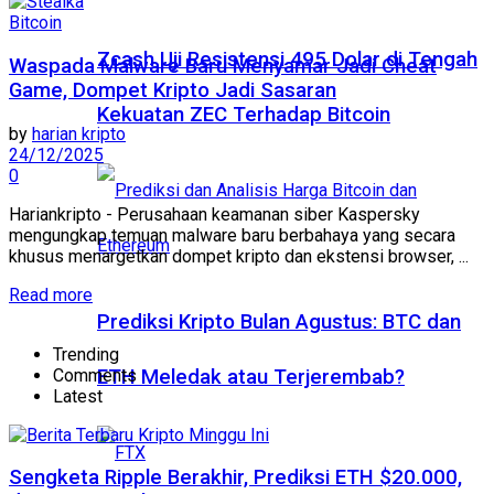
Bitcoin
Zcash Uji Resistensi 495 Dolar di Tengah
Waspada Malware Baru Menyamar Jadi Cheat
Game, Dompet Kripto Jadi Sasaran
Kekuatan ZEC Terhadap Bitcoin
by
harian kripto
24/12/2025
0
Hariankripto - Perusahaan keamanan siber Kaspersky
mengungkap temuan malware baru berbahaya yang secara
khusus menargetkan dompet kripto dan ekstensi browser, ...
Read more
Prediksi Kripto Bulan Agustus: BTC dan
Trending
Comments
ETH Meledak atau Terjerembab?
Latest
Sengketa Ripple Berakhir, Prediksi ETH $20.000,