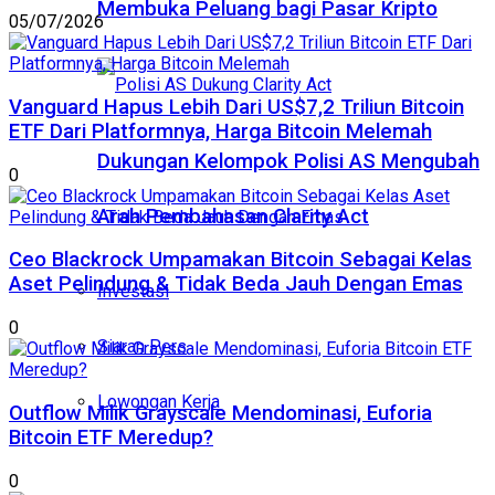
Membuka Peluang bagi Pasar Kripto
05/07/2026
Vanguard Hapus Lebih Dari US$7,2 Triliun Bitcoin
ETF Dari Platformnya, Harga Bitcoin Melemah
Dukungan Kelompok Polisi AS Mengubah
0
Arah Pembahasan Clarity Act
Ceo Blackrock Umpamakan Bitcoin Sebagai Kelas
Aset Pelindung & Tidak Beda Jauh Dengan Emas
Investasi
0
Siaran Pers
Lowongan Kerja
Outflow Milik Grayscale Mendominasi, Euforia
Bitcoin ETF Meredup?
0