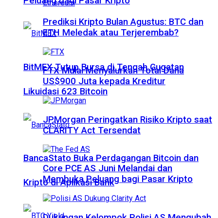
Peluang bagi Pasar Kripto
Prediksi Kripto Bulan Agustus: BTC dan
ETH Meledak atau Terjerembab?
BitMEX Tutup Bursa di Tengah Gugatan
FTX Mulai Menyalurkan Total Dana
US$900 Juta kepada Kreditur
Likuidasi 623 Bitcoin
JPMorgan Peringatkan Risiko Kripto saat
CLARITY Act Tersendat
BancaStato Buka Perdagangan Bitcoin dan
Core PCE AS Juni Melandai dan
Membuka Peluang bagi Pasar Kripto
Kripto di Aplikasi Bank
Dukungan Kelompok Polisi AS Mengubah