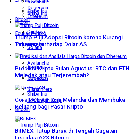
Altcoin
Avalanche
Dogecoin
Shiba Inu
Shiba Inu
Ethereum
Bitcoin
Bitcoin
Cardano
Edukasi Kripto
Trump Puji Adopsi Bitcoin karena Kurangi
Tekanan terhadap Dolar AS
Tentang Kami
Solana
Ragam
Avalanche
Analisis
Prediksi Kripto Bulan Agustus: BTC dan ETH
Meledak atau Terjerembab?
Investasi
Dogecoin
Siaran Pers
Shiba Inu
Core PCE AS Juni Melandai dan Membuka
Lowongan Kerja
Peluang bagi Pasar Kripto
Bitcoin
BitMEX Tutup Bursa di Tengah Gugatan
Likuidasi 623 Bitcoin