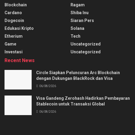
Blockchain
Ragam
Cardano
Shiba Inu
Dogecoin
Siaran Pers
Edukasi Kripto
Solana
Etherium
Tech
Game
Uncategorized
Investasi
Uncategorized
Recent News
Circle Siapkan Peluncuran Arc Blockchain
dengan Dukungan BlackRock dan Visa
06/08/2026
Visa Gandeng Zerohash Hadirkan Pembayaran
Stablecoin untuk Transaksi Global
06/08/2026