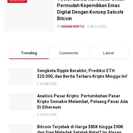
INVESTASI
Permudah Kepemilikan Emas
Digital Dengan Konsep Satoshi
Bitcoin
BY
HARIAN KRIPTO
08/01/2026
Trending
Comments
Latest
Sengketa Ripple Berakhir, Prediksi ETH
$20.000, dan Berita Terbaru Kripto Minggu Ini!
24/08/2025
Analisis Pasar Kripto: Pertumbuhan Pasar
Kripto Semakin Melambat, Peluang Pasar Ada
Di Ethereum
26/01/2024
Bitcoin Terjebak di Harga $85K hingga $90K
dan Siap Meledak Setelah Natal? Ini Alasan