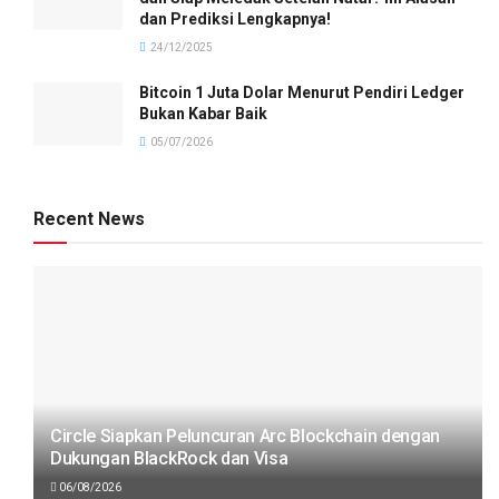
dan Prediksi Lengkapnya!
24/12/2025
Bitcoin 1 Juta Dolar Menurut Pendiri Ledger
Bukan Kabar Baik
05/07/2026
Recent News
Circle Siapkan Peluncuran Arc Blockchain dengan
Dukungan BlackRock dan Visa
06/08/2026